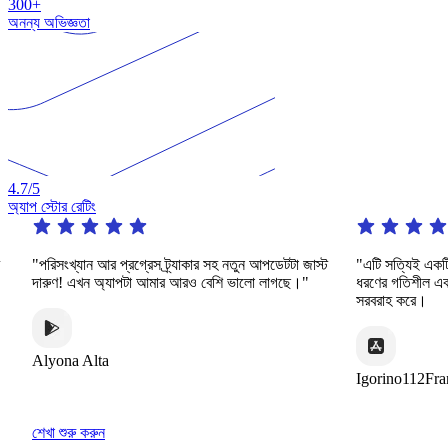
300+
অনন্য অভিজ্ঞতা
4.7
/5
অ্যাপ স্টোর রেটিং
"পরিসংখ্যান আর প্রগ্রেস ট্র্যাকার সহ নতুন আপডেটটা জাস্ট
"এটি সত্যিই একটি অস
দারুণ! এখন অ্যাপটা আমার আরও বেশি ভালো লাগছে।"
ধরণের গতিশীল এবং আক
সরবরাহ করে।
Alyona Alta
Igorino112France
শেখা শুরু করুন