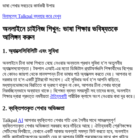
ভাষা শেখার সবচেয়ে কার্যকরী উপায়
বিনামূল্যে Talkpal ব্যবহার করে দেখুন
অনলাইনে চাইনিজ শিখুন: ভাষা শিক্ষার ভবিষ্যতকে
আলিঙ্গন করুন
1. অ্যাক্সেসিবিলিটি এবং সুবিধা
অনলাইনে চীনা ভাষা শিখতে বেছে নেওয়ার অন্যতম প্রধান সুবিধা হ’ল অতুলনীয়
অ্যাক্সেসযোগ্যতা। টকপাল এআই-এর মতো ডিজিটাল প্ল্যাটফর্মগুলি শিক্ষার্থীদের বিশ্বের
যে কোনও জায়গা থেকে মানসম্পন্ন চীনা ভাষার পাঠ অ্যাক্সেস করতে দেয়। আপনার যা
দরকার তা হ’ল একটি ইন্টারনেট সংযোগ। এই সুবিধার অর্থ হ’ল আপনি বাড়িতে,
মধ্যাহ্নভোজনের বিরতিতে বা ভ্রমণে থাকুন না কেন, আপনার চীনা শেখার যাত্রা
নিরবচ্ছিন্নভাবে অব্যাহত থাকে। বিশেষত ব্যস্ত সময়সূচী সহ তাদের জন্য, অনলাইন
শিক্ষার দ্বারা প্রদত্ত নমনীয়তা
ঐতিহ্যবাহী
শারীরিক ক্লাসে অংশ নেওয়ার বাধা দূর করে।
2. ব্যক্তিগতকৃত শেখার অভিজ্ঞতা
Talkpal
AI
আপনার ব্যক্তিগত শেখার গতি এবং শৈলীর সাথে সামঞ্জস্যপূর্ণ
ব্যক্তিগতকৃত শেখার অভিজ্ঞতা সরবরাহ করে দাঁড়িয়ে আছে। ঐতিহ্যবাহী শ্রেণিকক্ষের
সেটিংসের বিপরীতে, যেখানে একটি আকার অবশ্যই সমস্ত ফিট করতে হবে, অনলাইন
লার্নিং কাস্টমাইজেশনের অনুমতি দেয় যা আপনার নির্দিষ্ট প্রয়োজনের সাথে খাপ খাইয়ে