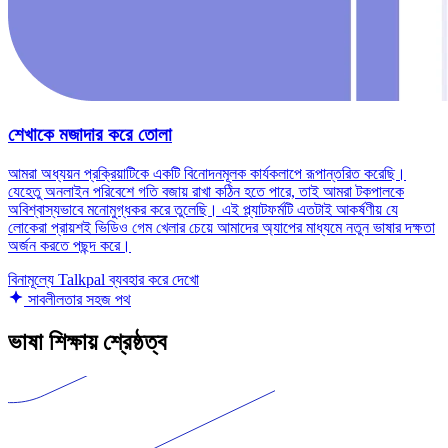
শেখাকে মজাদার করে তোলা
আমরা অধ্যয়ন প্রক্রিয়াটিকে একটি বিনোদনমূলক কার্যকলাপে রূপান্তরিত করেছি।
যেহেতু অনলাইন পরিবেশে গতি বজায় রাখা কঠিন হতে পারে, তাই আমরা টকপালকে
অবিশ্বাস্যভাবে মনোমুগ্ধকর করে তুলেছি। এই প্ল্যাটফর্মটি এতটাই আকর্ষণীয় যে
লোকেরা প্রায়শই ভিডিও গেম খেলার চেয়ে আমাদের অ্যাপের মাধ্যমে নতুন ভাষার দক্ষতা
অর্জন করতে পছন্দ করে।
বিনামূল্যে Talkpal ব্যবহার করে দেখো
সাবলীলতার সহজ পথ
ভাষা শিক্ষায় শ্রেষ্ঠত্ব