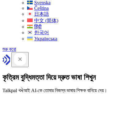
Svenska
Čeština
日本語
中文 (简体)
हिंदी
한국어
Українська
শুরু করো
কৃত্রিম বুদ্ধিমত্তা দিয়ে দ্রুত ভাষা শিখুন
Talkpal એআই AI-কে তোমার নিজস্ব ভাষার শিক্ষক বানিয়ে দেয়।