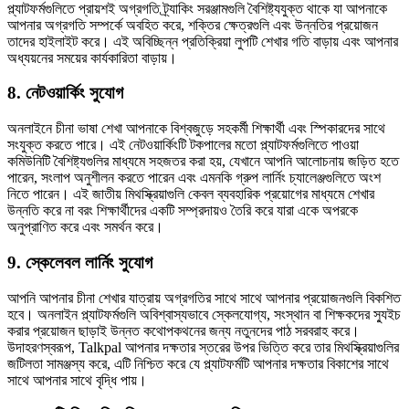
প্ল্যাটফর্মগুলিতে প্রায়শই অগ্রগতি ট্র্যাকিং সরঞ্জামগুলি বৈশিষ্ট্যযুক্ত থাকে যা আপনাকে
আপনার অগ্রগতি সম্পর্কে অবহিত করে, শক্তির ক্ষেত্রগুলি এবং উন্নতির প্রয়োজন
তাদের হাইলাইট করে। এই অবিচ্ছিন্ন প্রতিক্রিয়া লুপটি শেখার গতি বাড়ায় এবং আপনার
অধ্যয়নের সময়ের কার্যকারিতা বাড়ায়।
8. নেটওয়ার্কিং সুযোগ
অনলাইনে চীনা ভাষা শেখা আপনাকে বিশ্বজুড়ে সহকর্মী শিক্ষার্থী এবং স্পিকারদের সাথে
সংযুক্ত করতে পারে। এই নেটওয়ার্কিংটি টকপালের মতো প্ল্যাটফর্মগুলিতে পাওয়া
কমিউনিটি বৈশিষ্ট্যগুলির মাধ্যমে সহজতর করা হয়, যেখানে আপনি আলোচনায় জড়িত হতে
পারেন, সংলাপ অনুশীলন করতে পারেন এবং এমনকি গ্রুপ লার্নিং চ্যালেঞ্জগুলিতে অংশ
নিতে পারেন। এই জাতীয় মিথস্ক্রিয়াগুলি কেবল ব্যবহারিক প্রয়োগের মাধ্যমে শেখার
উন্নতি করে না বরং শিক্ষার্থীদের একটি সম্প্রদায়ও তৈরি করে যারা একে অপরকে
অনুপ্রাণিত করে এবং সমর্থন করে।
9. স্কেলেবল লার্নিং সুযোগ
আপনি আপনার চীনা শেখার যাত্রায় অগ্রগতির সাথে সাথে আপনার প্রয়োজনগুলি বিকশিত
হবে। অনলাইন প্ল্যাটফর্মগুলি অবিশ্বাস্যভাবে স্কেলযোগ্য, সংস্থান বা শিক্ষকদের স্যুইচ
করার প্রয়োজন ছাড়াই উন্নত কথোপকথনের জন্য নতুনদের পাঠ সরবরাহ করে।
উদাহরণস্বরূপ, Talkpal আপনার দক্ষতার স্তরের উপর ভিত্তি করে তার মিথস্ক্রিয়াগুলির
জটিলতা সামঞ্জস্য করে, এটি নিশ্চিত করে যে প্ল্যাটফর্মটি আপনার দক্ষতার বিকাশের সাথে
সাথে আপনার সাথে বৃদ্ধি পায়।