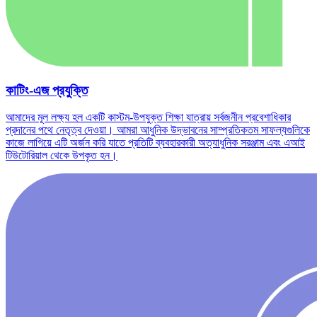
কাটিং-এজ প্রযুক্তি
আমাদের মূল লক্ষ্য হল একটি কাস্টম-উপযুক্ত শিক্ষা যাত্রায় সর্বজনীন প্রবেশাধিকার
প্রদানের পথে নেতৃত্ব দেওয়া। আমরা আধুনিক উদ্ভাবনের সাম্প্রতিকতম সাফল্যগুলিকে
কাজে লাগিয়ে এটি অর্জন করি যাতে প্রতিটি ব্যবহারকারী অত্যাধুনিক সরঞ্জাম এবং এআই
টিউটোরিয়াল থেকে উপকৃত হন।