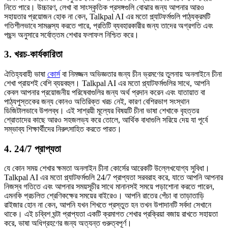
নিতে পারে। উচ্চারণ, লেখা বা সাংস্কৃতিক প্রসঙ্গগুলি বোঝার জন্য আপনার আরও
সহায়তার প্রয়োজন হোক না কেন, Talkpal AI এর মতো প্ল্যাটফর্মগুলি পাঠ্যক্রমটি
গতিশীলভাবে সামঞ্জস্য করতে পারে, প্রতিটি ব্যবহারকারীর জন্য তাদের অগ্রগতি এবং
পছন্দ অনুসারে সর্বোত্তম শেখার ফলাফল নিশ্চিত করে।
3. খরচ-কার্যকারিতা
ঐতিহ্যবাহী ভাষা
কোর্স
বা নিমজ্জন অভিজ্ঞতার জন্য চীন ভ্রমণের তুলনায় অনলাইনে চীনা
শেখা প্রায়শই বেশি ব্যয়বহুল। Talkpal AI এর মতো প্ল্যাটফর্মগুলির সাথে, আপনি
কেবল আপনার প্রয়োজনীয় পরিষেবাগুলির জন্য অর্থ প্রদান করেন এবং যাতায়াত বা
পাঠ্যপুস্তকের জন্য কোনও অতিরিক্ত খরচ নেই, কারণ বেশিরভাগ সংস্থান
ডিজিটালভাবে উপলব্ধ। এই সাশ্রয়ী মূল্যের বিষয়টি চীনা ভাষা শেখাকে বৃহত্তর
শ্রোতাদের কাছে আরও সহজলভ্য করে তোলে, আর্থিক বাধাগুলি সরিয়ে দেয় যা পূর্বে
সম্ভাব্য শিক্ষার্থীদের নিরুৎসাহিত করতে পারত।
4. 24/7 প্রাপ্যতা
যে কোন সময় শেখার ক্ষমতা অনলাইন চীনা কোর্সের আরেকটি উল্লেখযোগ্য সুবিধা।
Talkpal AI এর মতো প্ল্যাটফর্মগুলি 24/7 প্রাপ্যতা সরবরাহ করে, যাতে আপনি আপনার
নিজস্ব গতিতে এবং আপনার সময়সূচীর সাথে মানানসই সময়ে পড়াশোনা করতে পারেন,
এমনকি প্রচলিত শ্রেণিকক্ষের সময়ের বাইরেও। আপনি রাতের পেঁচা বা তাড়াতাড়ি
রাইজার হোন না কেন, আপনি যখন শিখতে প্রস্তুত হন তখন উপাদানটি সর্বদা সেখানে
থাকে। এই চব্বিশ ঘন্টা প্রাপ্যতা একটি ক্রমাগত শেখার প্রক্রিয়া বজায় রাখতে সহায়তা
করে, ভাষা অধিগ্রহণের জন্য অত্যন্ত গুরুত্বপূর্ণ।