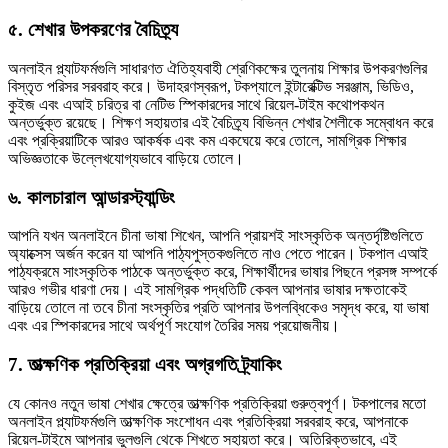
৫. শেখার উপকরণের বৈচিত্র্য
অনলাইন প্ল্যাটফর্মগুলি সাধারণত ঐতিহ্যবাহী শ্রেণিকক্ষের তুলনায় শিক্ষার উপকরণগুলির
বিস্তৃত পরিসর সরবরাহ করে। উদাহরণস্বরূপ, টকপ্যালে ইন্টারেক্টিভ সরঞ্জাম, ভিডিও,
কুইজ এবং এআই চরিত্র বা নেটিভ স্পিকারদের সাথে রিয়েল-টাইম কথোপকথন
অন্তর্ভুক্ত রয়েছে। শিক্ষণ সহায়তার এই বৈচিত্র্য বিভিন্ন শেখার শৈলীকে সম্বোধন করে
এবং প্রক্রিয়াটিকে আরও আকর্ষক এবং কম একঘেয়ে করে তোলে, সামগ্রিক শিক্ষার
অভিজ্ঞতাকে উল্লেখযোগ্যভাবে বাড়িয়ে তোলে।
৬. কালচারাল আন্ডারস্ট্যান্ডিং
আপনি যখন অনলাইনে চীনা ভাষা শিখেন, আপনি প্রায়শই সাংস্কৃতিক অন্তর্দৃষ্টিগুলিতে
অ্যাক্সেস অর্জন করেন যা আপনি পাঠ্যপুস্তকগুলিতে নাও পেতে পারেন। টকপাল এআই
পাঠ্যক্রমে সাংস্কৃতিক পাঠকে অন্তর্ভুক্ত করে, শিক্ষার্থীদের ভাষার পিছনে প্রসঙ্গ সম্পর্কে
আরও গভীর ধারণা দেয়। এই সামগ্রিক পদ্ধতিটি কেবল আপনার ভাষার দক্ষতাকেই
বাড়িয়ে তোলে না তবে চীনা সংস্কৃতির প্রতি আপনার উপলব্ধিকেও সমৃদ্ধ করে, যা ভাষা
এবং এর স্পিকারদের সাথে অর্থপূর্ণ সংযোগ তৈরির সময় প্রয়োজনীয়।
7. তাত্ক্ষণিক প্রতিক্রিয়া এবং অগ্রগতি ট্র্যাকিং
যে কোনও নতুন ভাষা শেখার ক্ষেত্রে তাত্ক্ষণিক প্রতিক্রিয়া গুরুত্বপূর্ণ। টকপালের মতো
অনলাইন প্ল্যাটফর্মগুলি তাত্ক্ষণিক সংশোধন এবং প্রতিক্রিয়া সরবরাহ করে, আপনাকে
রিয়েল-টাইমে আপনার ভুলগুলি থেকে শিখতে সহায়তা করে। অতিরিক্তভাবে, এই