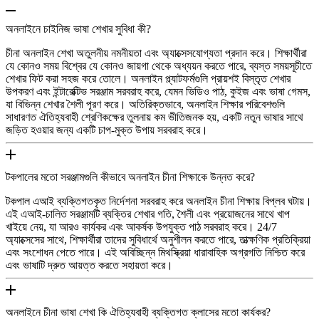
অনলাইনে চাইনিজ ভাষা শেখার সুবিধা কী?
চীনা অনলাইন শেখা অতুলনীয় নমনীয়তা এবং অ্যাক্সেসযোগ্যতা প্রদান করে। শিক্ষার্থীরা
যে কোনও সময় বিশ্বের যে কোনও জায়গা থেকে অধ্যয়ন করতে পারে, ব্যস্ত সময়সূচীতে
শেখার ফিট করা সহজ করে তোলে। অনলাইন প্ল্যাটফর্মগুলি প্রায়শই বিস্তৃত শেখার
উপকরণ এবং ইন্টারেক্টিভ সরঞ্জাম সরবরাহ করে, যেমন ভিডিও পাঠ, কুইজ এবং ভাষা গেমস,
যা বিভিন্ন শেখার শৈলী পূরণ করে। অতিরিক্তভাবে, অনলাইন শিক্ষার পরিবেশগুলি
সাধারণত ঐতিহ্যবাহী শ্রেণিকক্ষের তুলনায় কম ভীতিজনক হয়, একটি নতুন ভাষার সাথে
জড়িত হওয়ার জন্য একটি চাপ-মুক্ত উপায় সরবরাহ করে।
টকপালের মতো সরঞ্জামগুলি কীভাবে অনলাইন চীনা শিক্ষাকে উন্নত করে?
টকপাল এআই ব্যক্তিগতকৃত নির্দেশনা সরবরাহ করে অনলাইন চীনা শিক্ষায় বিপ্লব ঘটায়।
এই এআই-চালিত সরঞ্জামটি ব্যক্তির শেখার গতি, শৈলী এবং প্রয়োজনের সাথে খাপ
খাইয়ে নেয়, যা আরও কার্যকর এবং আকর্ষক উপযুক্ত পাঠ সরবরাহ করে। 24/7
অ্যাক্সেসের সাথে, শিক্ষার্থীরা তাদের সুবিধার্থে অনুশীলন করতে পারে, তাত্ক্ষণিক প্রতিক্রিয়া
এবং সংশোধন পেতে পারে। এই অবিচ্ছিন্ন মিথস্ক্রিয়া ধারাবাহিক অগ্রগতি নিশ্চিত করে
এবং ভাষাটি দ্রুত আয়ত্ত করতে সহায়তা করে।
অনলাইনে চীনা ভাষা শেখা কি ঐতিহ্যবাহী ব্যক্তিগত ক্লাসের মতো কার্যকর?