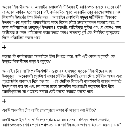
অনেক শিক্ষার্থীর জন্য, অনলাইন ক্লাসগুলি ঐতিহ্যবাহী ব্যক্তিগত ক্লাসের চেয়ে বেশি
না হলেও কার্যকর হতে পারে। এই কার্যকারিতা মূলত অনলাইন প্রোগ্রামের গুণমান এবং
শিক্ষার্থীর উত্সর্গের উপর নির্ভর করে। অনলাইন কোর্সগুলি সমৃদ্ধ মাল্টিমিডিয়া শিক্ষাগত
উপকরণ এবং স্থানীয় ভাষাভাষীদের সাথে রিয়েল-টাইম ইন্টারঅ্যাকশন সরবরাহ করে, যা
ভাষা অধিগ্রহণের গুরুত্বপূর্ণ উপাদান। তদুপরি, অতিরিক্ত সুবিধা এবং যে কোনও সময়
অতীতের উপাদান পর্যালোচনা করার ক্ষমতা আরও সামঞ্জস্যপূর্ণ এবং দীর্ঘায়িত ব্যস্ততার
দিকে পরিচালিত করতে পারে।
নতুনরা কি কার্যকরভাবে অনলাইনে চীনা শিখতে পারে, নাকি এটি কেবল মধ্যবর্তী এবং
উন্নত শিক্ষার্থীদের জন্য উপযুক্ত?
অনলাইন চীনা লার্নিং প্ল্যাটফর্মগুলি নতুনদের সহ সমস্ত স্তরের শিক্ষার্থীদের জন্য
উপযুক্ত। অনেকগুলি প্ল্যাটফর্ম ভাষার মৌলিক দিকগুলি যেমন টোন, মৌলিক অক্ষর এবং
প্রয়োজনীয় বাক্যাংশ দিয়ে শুরু হয়। এই মৌলিক বিষয়গুলি ব্যবহারকারী-বান্ধব ফর্ম্যাটে
উপস্থাপন করা হয় এবং টকপালের মতো ইন্টারেক্টিভ সরঞ্জামগুলি নতুনদের ধীরে ধীরে
আত্মবিশ্বাসের সাথে তাদের দক্ষতা তৈরি করতে সহায়তা করতে পারে।
একটি অনলাইন চীনা লার্নিং প্রোগ্রামে আমার কী সন্ধান করা উচিত?
একটি অনলাইন চীনা লার্নিং প্রোগ্রাম চয়ন করার সময়, বিভিন্ন শিক্ষণ সংস্থান,
ব্যক্তিগতকৃত শেখার পথের প্রাপ্যতা এবং প্রশিক্ষকদের গুণমান বিবেচনা করুন। একটি