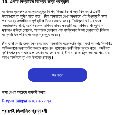
10. একটি বিশ্বায়িত বিশ্বের জন্য প্রস্তুতি
আমাদের ক্রমবর্ধমান আন্তঃসংযুক্ত বিশ্বে, দ্বিভাষিক বা বহুভাষিক হওয়া একটি
উল্লেখযোগ্য সুবিধা হতে পারে। চীনা অনলাইন শেখা আপনাকে এই বিশ্বব্যাপী ভাষা
প্রদত্ত সুযোগগুলির সম্পূর্ণ সুবিধা নিতে সহায়তা করে। Talkpal AI এর মতো
সরঞ্জামগুলির সাথে, আপনি কেবল আপনার ভাষার দক্ষতাই নয়, আপনার সাংস্কৃতিক
দক্ষতাও বাড়িয়ে তোলেন, আপনাকে পেশাদার এবং ব্যক্তিগত উভয় প্রেক্ষাপটে বিভিন্ন
আন্তর্জাতিক পরিবেশের জন্য প্রস্তুত করেন।
চীনা ভাষা শেখার জন্য টকপালের মতো অনলাইন সরঞ্জামগুলি গ্রহণ করা আপনার শিক্ষাগত
অভিজ্ঞতাকে রূপান্তরিত করতে পারে এবং সুযোগের একটি বিশ্ব খুলতে পারে। নমনীয়তা,
ব্যক্তিগতকৃত শেখার এবং চলমান সহায়তার সাথে, চীনা ভাষা আয়ত্ত করা আগের চেয়ে
আরও অর্জনযোগ্য এবং উপভোগযোগ্য।
শুরু করো
ভাষা শেখার সবচেয়ে কার্যকরী উপায়
বিনামূল্যে Talkpal ব্যবহার করে দেখুন
প্রায়শই জিজ্ঞাসিত প্রশ্নাবলী