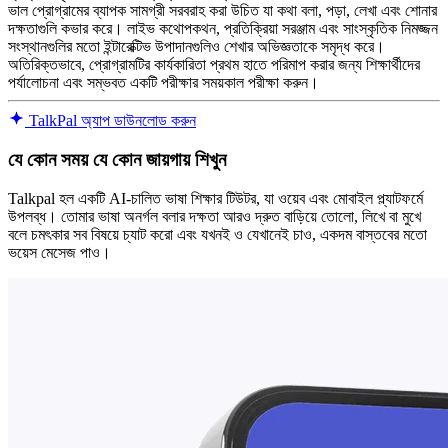
ভাল প্রোগ্রামের ব্যাপক সামগ্রী সরবরাহ করা উচিত যা কথা বলা, পড়া, লেখা এবং শোনার
দক্ষতাগুলি কভার করে। লাইভ কথোপকথন, প্রতিক্রিয়া সরঞ্জাম এবং সাংস্কৃতিক নিমজ্জন
সংস্থানগুলির মতো ইন্টারেক্টিভ উপাদানগুলিও শেখার অভিজ্ঞতাকে সমৃদ্ধ করে।
অতিরিক্তভাবে, প্রোগ্রামটির কার্যকারিতা প্রথম হাতে পরিমাপ করার জন্য শিক্ষার্থীদের
পর্যালোচনা এবং সম্ভবত একটি পরীক্ষার সময়কাল পরীক্ষা করুন।
TalkPal অ্যাপ ডাউনলোড করুন
যে কোন সময় যে কোন জায়গায় শিখুন
Talkpal হল একটি AI-চালিত ভাষা শিক্ষার টিউটর, যা ওয়েব এবং মোবাইল প্ল্যাটফর্মে
উপলব্ধ। তোমার ভাষা অনর্গল বলার দক্ষতা আরও দ্রুত বাড়িয়ে তোলো, লিখে বা মুখে
বলে চমৎকার সব বিষয়ে চ্যাট করো এবং যখনই ও যেখানেই চাও, একদম বাস্তবের মতো
ভয়েস মেসেজ পাও।