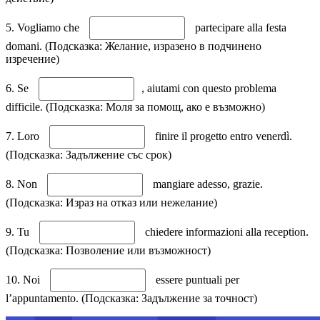
5. Vogliamo che
partecipare alla festa
domani. (Подсказка: Желание, изразено в подчинено
изречение)
6. Se
, aiutami con questo problema
difficile. (Подсказка: Моля за помощ, ако е възможно)
7. Loro
finire il progetto entro venerdì.
(Подсказка: Задължение със срок)
8. Non
mangiare adesso, grazie.
(Подсказка: Израз на отказ или нежелание)
9. Tu
chiedere informazioni alla reception.
(Подсказка: Позволение или възможност)
10. Noi
essere puntuali per
l’appuntamento. (Подсказка: Задължение за точност)