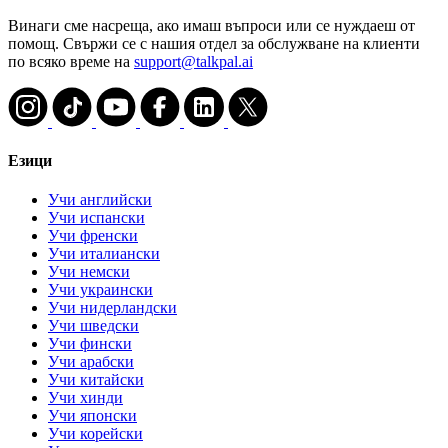
Винаги сме насреща, ако имаш въпроси или се нуждаеш от
помощ. Свържи се с нашия отдел за обслужване на клиенти
по всяко време на
support@talkpal.ai
Езици
Учи английски
Учи испански
Учи френски
Учи италиански
Учи немски
Учи украински
Учи нидерландски
Учи шведски
Учи фински
Учи арабски
Учи китайски
Учи хинди
Учи японски
Учи корейски