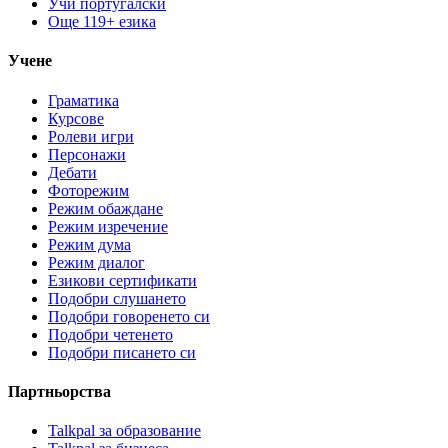
Учи португалски
Още 119+ езика
Учене
Граматика
Курсове
Ролеви игри
Персонажи
Дебати
Фоторежим
Режим обаждане
Режим изречение
Режим дума
Режим диалог
Езикови сертификати
Подобри слушането
Подобри говоренето си
Подобри четенето
Подобри писането си
Партньорства
Talkpal за образование