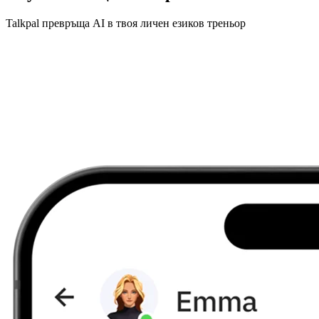
Talkpal превръща AI в твоя личен езиков треньор