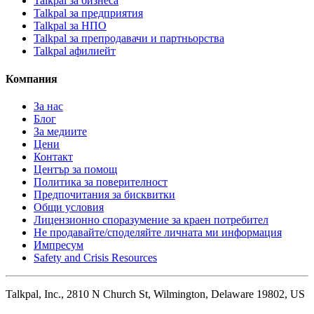
Talkpal за бизнеса
Talkpal за предприятия
Talkpal за НПО
Talkpal за препродавачи и партньорства
Talkpal афилиейт
Компания
За нас
Блог
За медиите
Цени
Контакт
Център за помощ
Политика за поверителност
Предпочитания за бисквитки
Общи условия
Лицензионно споразумение за краен потребител
Не продавайте/споделяйте личната ми информация
Импресум
Safety and Crisis Resources
Talkpal, Inc., 2810 N Church St, Wilmington, Delaware 19802, US