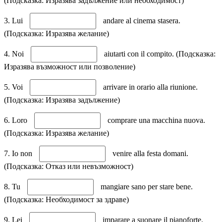
(Подсказка: Изразява задължение или необходимост)
3. Lui
andare al cinema stasera.
(Подсказка: Изразява желание)
4. Noi
aiutarti con il compito. (Подсказка:
Изразява възможност или позволение)
5. Voi
arrivare in orario alla riunione.
(Подсказка: Изразява задължение)
6. Loro
comprare una macchina nuova.
(Подсказка: Изразява желание)
7. Io non
venire alla festa domani.
(Подсказка: Отказ или невъзможност)
8. Tu
mangiare sano per stare bene.
(Подсказка: Необходимост за здраве)
9. Lei
imparare a suonare il pianoforte.