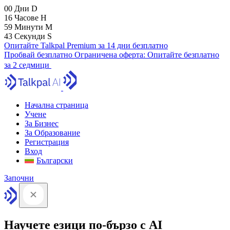
00
Дни
D
16
Часове
H
59
Минути
M
41
Секунди
S
Опитайте Talkpal Premium за 14 дни безплатно
Пробвай безплатно
Ограничена оферта:
Опитайте безплатно
за 2 седмици
Начална страница
Учене
За Бизнес
За Образование
Регистрация
Вход
Български
Започни
Научете езици по-бързо с AI