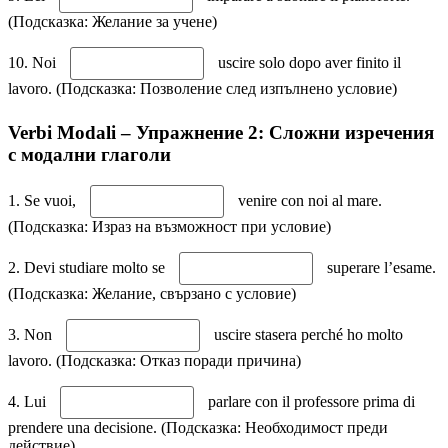
(Подсказка: Желание за учене)
10. Noi
uscire solo dopo aver finito il
lavoro. (Подсказка: Позволение след изпълнено условие)
Verbi Modali – Упражнение 2: Сложни изречения
с модални глаголи
1. Se vuoi,
venire con noi al mare.
(Подсказка: Израз на възможност при условие)
2. Devi studiare molto se
superare l’esame.
(Подсказка: Желание, свързано с условие)
3. Non
uscire stasera perché ho molto
lavoro. (Подсказка: Отказ поради причина)
4. Lui
parlare con il professore prima di
prendere una decisione. (Подсказка: Необходимост преди
действие)