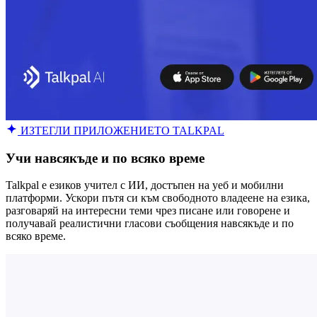
ИЗТЕГЛИ ПРИЛОЖЕНИЕТО TALKPAL
Учи навсякъде и по всяко време
Talkpal е езиков учител с ИИ, достъпен на уеб и мобилни
платформи. Ускори пътя си към свободното владеене на езика,
разговаряй на интересни теми чрез писане или говорене и
получавай реалистични гласови съобщения навсякъде и по
всяко време.