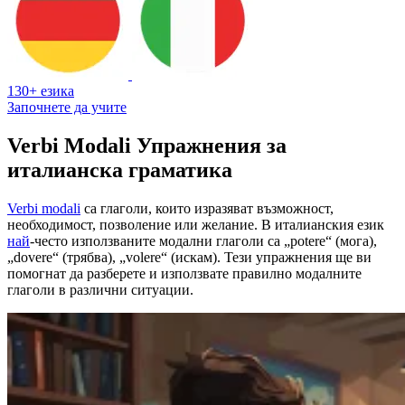
130+ езика
Започнете да учите
Verbi Modali Упражнения за
италианска граматика
Verbi modali
са глаголи, които изразяват възможност,
необходимост, позволение или желание. В италианския език
най
-често използваните модални глаголи са „potere“ (мога),
„dovere“ (трябва), „volere“ (искам). Тези упражнения ще ви
помогнат да разберете и използвате правилно модалните
глаголи в различни ситуации.