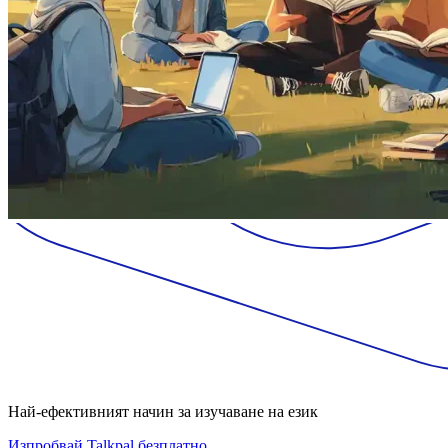
Най-ефективният начин за изучаване на език
Изпробвай Talkpal безплатно