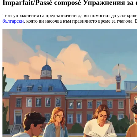
Imparfait/Passé composé Упражнения за
Тези упражнения са предназначени да ви помогнат да усъвършен
български
, която ви насочва към правилното време за глагола.