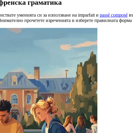
 френска граматика
ствате уменията си за използване на imparfait и
passé composé
въ
 Внимателно прочетете изреченията и изберете правилната форма н