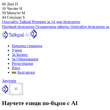
00
Дни
D
16
Часове
H
59
Минути
M
43
Секунди
S
Опитайте Talkpal Premium за 14 дни безплатно
Пробвай безплатно
Ограничена оферта:
Опитайте безплатно за
Начална страница
Учене
За Бизнес
За Образование
Регистрация
Вход
Български
Започни
Научете езици по-бързо с AI