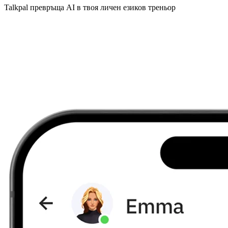
Talkpal превръща AI в твоя личен езиков треньор