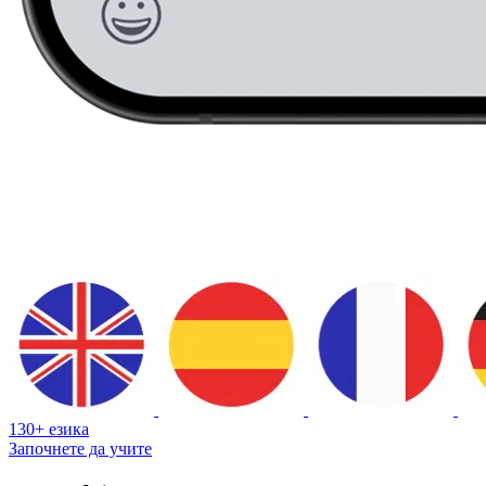
130+ езика
Започнете да учите