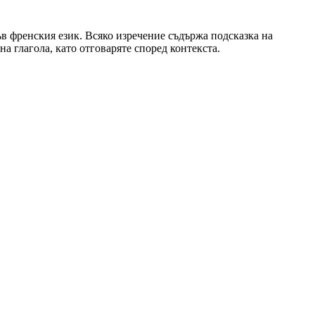
в френския език. Всяко изречение съдържа подсказка на
а глагола, като отговаряте според контекста.