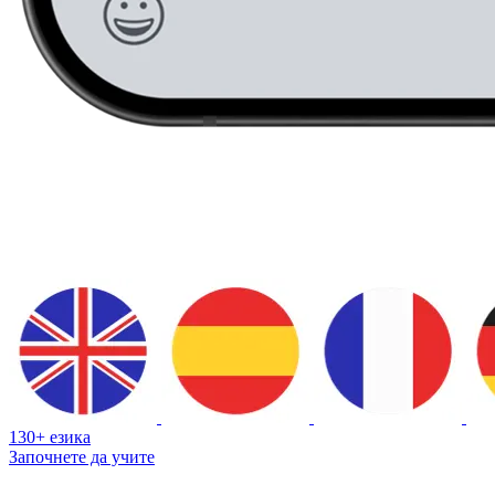
130+ езика
Започнете да учите