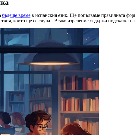
ика
а
бъдеще време
в испанския език. Ще попълваме правилната форм
ствия, които ще се случат. Всяко изречение съдържа подсказка н