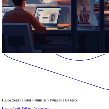
Най-ефективният начин за изучаване на език
Изпробвай Talkpal безплатно