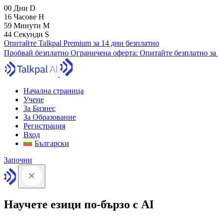
00
Дни
D
16
Часове
H
59
Минути
M
43
Секунди
S
Опитайте Talkpal Premium за 14 дни безплатно
Пробвай безплатно
Ограничена оферта:
Опитайте безплатно за
Начална страница
Учене
За Бизнес
За Образование
Регистрация
Вход
Български
Започни
Научете езици по-бързо с AI