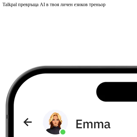
Talkpal превръща AI в твоя личен езиков треньор