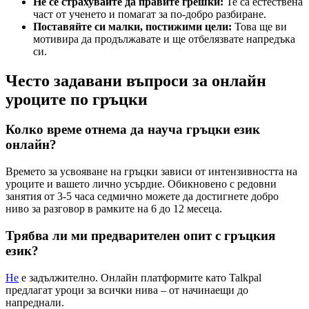
Не се страхувайте да правите грешки:
Те са естествена
част от ученето и помагат за по-добро разбиране.
Поставяйте си малки, постижими цели:
Това ще ви
мотивира да продължавате и ще отбелязвате напредъка
си.
Често задавани въпроси за онлайн
уроците по гръцки
Колко време отнема да науча гръцки език
онлайн?
Времето за усвояване на гръцки зависи от интензивността на
уроците и вашето лично усърдие. Обикновено с редовни
занятия от 3-5 часа седмично можете да достигнете добро
ниво за разговор в рамките на 6 до 12 месеца.
Трябва ли ми предварителен опит с гръцкия
език?
Не
е задължително. Онлайн платформите като Talkpal
предлагат уроци за всички нива – от начинаещи до
напреднали.