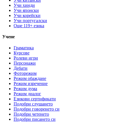
Учи китайски
Учи хинди
Учи японски
Учи корейски
Учи португалски
Още 119+ езика
Учене
Граматика
Курсове
Ролеви игри
Персонажи
Дебати
Фоторежим
Режим обаждане
Режим изречение
Режим дума
Режим диалог
Езикови сертификати
Подобри слушането
Подобри говоренето си
Подобри четенето
Подобри писането си