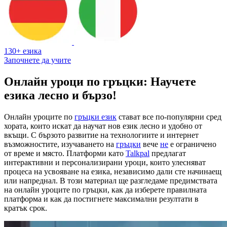
130+ езика
Започнете да учите
Онлайн уроци по гръцки: Научете
езика лесно и бързо!
Онлайн уроците по
гръцки език
стават все по-популярни сред
хората, които искат да научат нов език лесно и удобно от
вкъщи. С бързото развитие на технологиите и интернет
възможностите, изучаването на
гръцки
вече
не
е ограничено
от време и място. Платформи като
Talkpal
предлагат
интерактивни и персонализирани уроци, които улесняват
процеса на усвояване на езика, независимо дали сте начинаещ
или напреднал. В този материал ще разгледаме предимствата
на онлайн уроците по гръцки, как да изберете правилната
платформа и как да постигнете максимални резултати в
кратък срок.