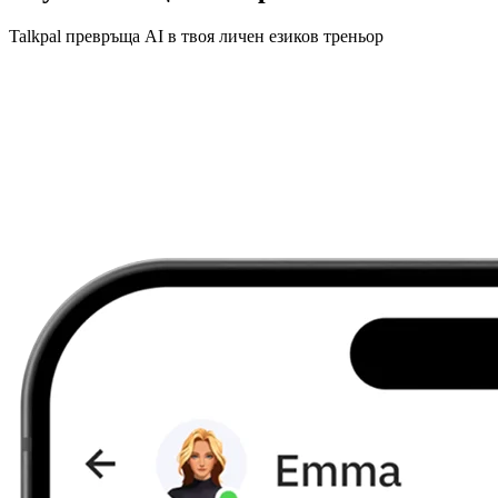
Talkpal превръща AI в твоя личен езиков треньор