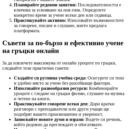
Планирайте редовни занятия:
Последователността е
ключова за усвояване на нов език. Определете
конкретно време за учене всеки ден или седмица.
Практикувайте активно:
Използвайте възможностите
за говорене, писане и слушане, които предлага
платформата.
Съвети за по-бързо и ефективно учене
на гръцки онлайн
За да извлечете максимума от онлайн уроците по гръцки,
следвайте тези практични съвети:
Създайте си рутинна учебна среда:
Осигурете си тихо
и удобно място за учене без разсейващи фактори.
Използвайте разнообразни ресурси:
Комбинирайте
уроците с гледане на гръцки филми, слушане на музика
и четене на книги.
Практикувайте говорене всеки ден:
Дори кратки
разговори с преподаватели или други учащи ще
подобрят вашето произношение и увереност.
Записвайте новите думи и изрази:
Водете си речник,
който редовно да преглеждате и обогатявате.