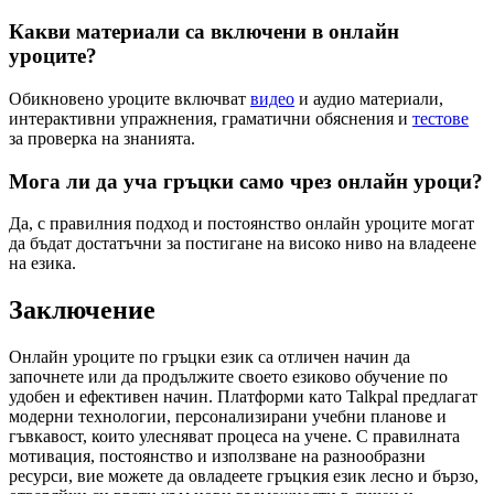
Какви материали са включени в онлайн
уроците?
Обикновено уроците включват
видео
и аудио материали,
интерактивни упражнения, граматични обяснения и
тестове
за проверка на знанията.
Мога ли да уча гръцки само чрез онлайн уроци?
Да, с правилния подход и постоянство онлайн уроците могат
да бъдат достатъчни за постигане на високо ниво на владеене
на езика.
Заключение
Онлайн уроците по гръцки език са отличен начин да
започнете или да продължите своето езиково обучение по
удобен и ефективен начин. Платформи като Talkpal предлагат
модерни технологии, персонализирани учебни планове и
гъвкавост, които улесняват процеса на учене. С правилната
мотивация, постоянство и използване на разнообразни
ресурси, вие можете да овладеете гръцкия език лесно и бързо,