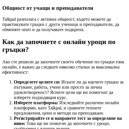
Общност от учащи и преподаватели
Talkpal разполага с активна общност, където можете да
практикувате гръцки с други ученици и преподаватели, да
обменяте опит и да получавате подкрепа.
Как да започнете с онлайн уроци по
гръцки?
Ако сте решили да започнете своето обучение по гръцки език
онлайн, е важно да следвате няколко стъпки за максимална
ефективност:
Определете целите си:
Искате ли да научите гръцки за
пътуване, работа, учене или просто за лична
удовлетвореност? Ясните цели ще ви помогнат да
изберете подходящия курс.
Изберете платформа:
Изследвайте различни онлайн
платформи, като Talkpal, и сравнете техните
предложения, цени и методи на преподаване.
Регистрирайте се и направете тест за определяне на
ниво:
Това ще ви помогне да започнете с уроци,
съобразени с вашите знания.