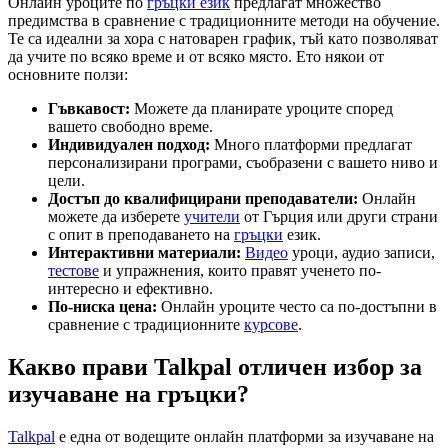
Онлайн уроците по
гръцки език
предлагат множество
предимства в сравнение с традиционните методи на обучение.
Те са идеални за хора с натоварен график, тъй като позволяват
да учите по всяко време и от всяко място. Ето някои от
основните ползи:
Гъвкавост:
Можете да планирате уроците според
вашето свободно време.
Индивидуален подход:
Много платформи предлагат
персонализирани програми, съобразени с вашето ниво и
цели.
Достъп до квалифицирани преподаватели:
Онлайн
можете да изберете
учители
от Гърция или други страни
с опит в преподаването на
гръцки
език.
Интерактивни материали:
Видео
уроци, аудио записи,
тестове
и упражнения, които правят ученето по-
интересно и ефективно.
По-ниска цена:
Онлайн уроците често са по-достъпни в
сравнение с традиционните
курсове
.
Какво прави Talkpal отличен избор за
изучаване на гръцки?
Talkpal
е една от водещите онлайн платформи за изучаване на