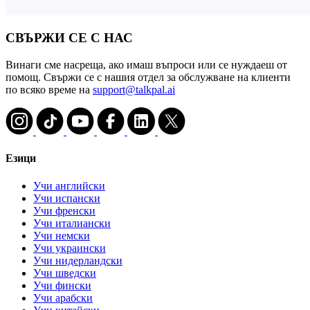
СВЪРЖИ СЕ С НАС
Винаги сме насреща, ако имаш въпроси или се нуждаеш от
помощ. Свържи се с нашия отдел за обслужване на клиенти
по всяко време на
support@talkpal.ai
Езици
Учи английски
Учи испански
Учи френски
Учи италиански
Учи немски
Учи украински
Учи нидерландски
Учи шведски
Учи фински
Учи арабски