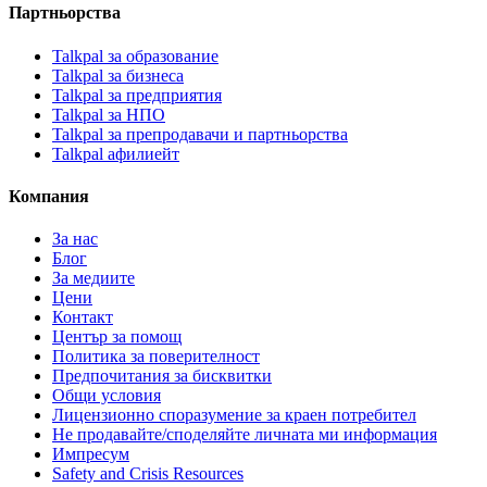
Партньорства
Talkpal за образование
Talkpal за бизнеса
Talkpal за предприятия
Talkpal за НПО
Talkpal за препродавачи и партньорства
Talkpal афилиейт
Компания
За нас
Блог
За медиите
Цени
Контакт
Център за помощ
Политика за поверителност
Предпочитания за бисквитки
Общи условия
Лицензионно споразумение за краен потребител
Не продавайте/споделяйте личната ми информация
Импресум
Safety and Crisis Resources