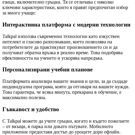
езици, включително гръцки. Тя се отличава с няколко
ключови характеристики, които я правят предпочитан избор
за много учащи:
Интерактивна платформа с модерни технологии
Talkpal използва съвременни технологии като изкуствен
интелект и гласово разпознаване, което позволява на
потребителите да практикуват произношението си и да
получават обратна връзка в реално време. Това подобрява
ефективността на ученето и ускорява напредъка.
Персонализирани учебни планове
Платформата анализира вашите знания и цели, за да създаде
индивидуална програма, която да отговаря на вашите нужди.
Това гарантира, че всяка минута, прекарана в обучение, е
максимално полезна.
Гъвкавост и удобство
С Talkpal можете да учите гръцки, когато и където пожелаете
– от вкъщи, в парка или докато пътувате. Мобилното
приложение предоставя достъп до уроците дори офлайн.