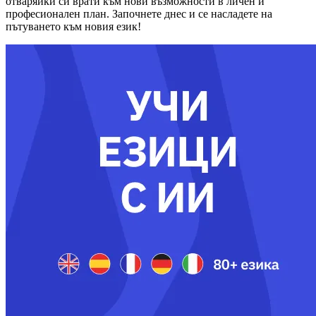
отваряйки си врати към нови възможности в личен и
професионален план. Започнете днес и се насладете на
пътуването към новия език!