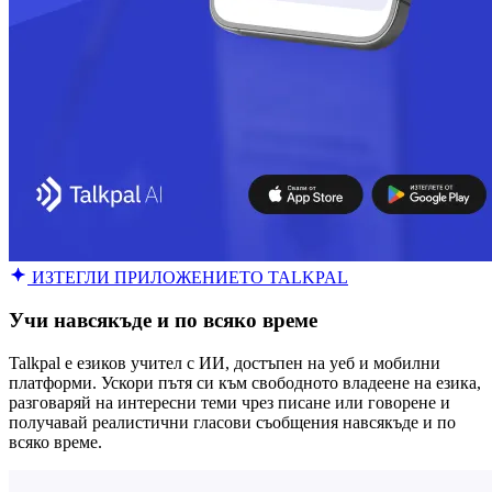
ИЗТЕГЛИ ПРИЛОЖЕНИЕТО TALKPAL
Учи навсякъде и по всяко време
Talkpal е езиков учител с ИИ, достъпен на уеб и мобилни
платформи. Ускори пътя си към свободното владеене на езика,
разговаряй на интересни теми чрез писане или говорене и
получавай реалистични гласови съобщения навсякъде и по
всяко време.