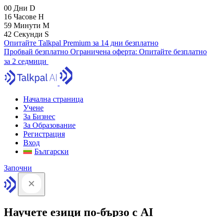
00
Дни
D
16
Часове
H
59
Минути
M
41
Секунди
S
Опитайте Talkpal Premium за 14 дни безплатно
Пробвай безплатно
Ограничена оферта:
Опитайте безплатно
за 2 седмици
Начална страница
Учене
За Бизнес
За Образование
Регистрация
Вход
Български
Започни
Научете езици по-бързо с AI