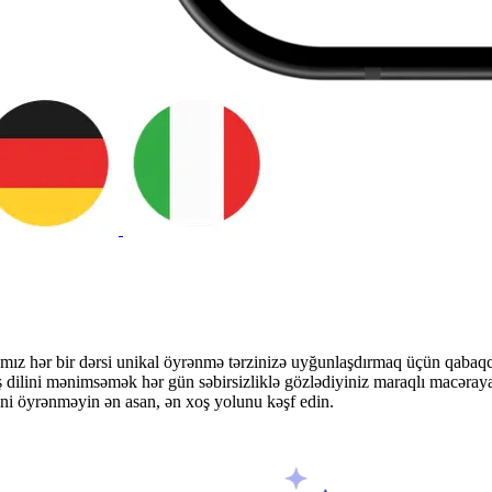
mız hər bir dərsi unikal öyrənmə tərzinizə uyğunlaşdırmaq üçün qabaqcı
ış dilini mənimsəmək hər gün səbirsizliklə gözlədiyiniz maraqlı macəraya 
ini öyrənməyin ən asan, ən xoş yolunu kəşf edin.