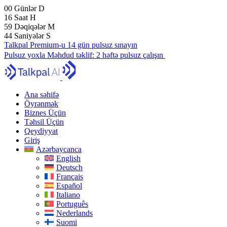
00
Günlər
D
16
Saat
H
59
Dəqiqələr
M
43
Saniyələr
S
Talkpal Premium-u 14 gün pulsuz sınayın
Pulsuz yoxla
Məhdud təklif:
2 həftə pulsuz çalışın
Ana səhifə
Öyrənmək
Biznes Üçün
Təhsil Üçün
Qeydiyyat
Giriş
Azərbaycanca
English
Deutsch
Français
Español
Italiano
Português
Nederlands
Suomi