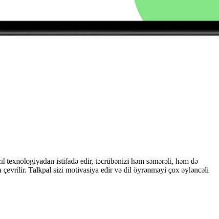
l texnologiyadan istifadə edir, təcrübənizi həm səmərəli, həm də
çevrilir. Talkpal sizi motivasiya edir və dil öyrənməyi çox əyləncəli