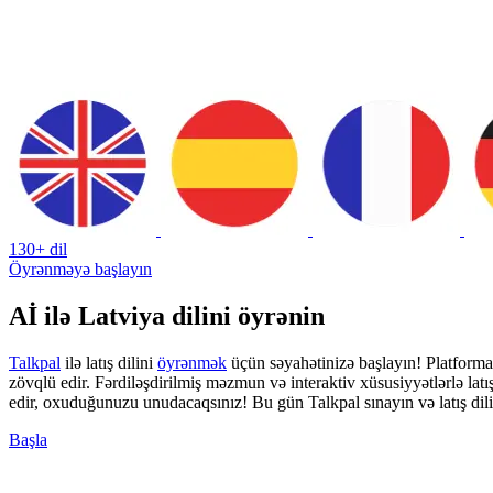
130+ dil
Öyrənməyə başlayın
Aİ ilə Latviya dilini öyrənin
Talkpal
ilə latış dilini
öyrənmək
üçün səyahətinizə başlayın! Platforma
zövqlü edir. Fərdiləşdirilmiş məzmun və interaktiv xüsusiyyətlərlə lat
edir, oxuduğunuzu unudacaqsınız! Bu gün Talkpal sınayın və latış dil
Başla