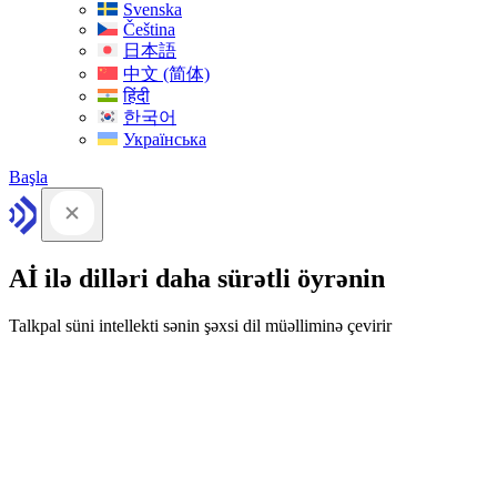
Svenska
Čeština
日本語
中文 (简体)
हिंदी
한국어
Українська
Başla
Aİ ilə dilləri daha sürətli öyrənin
Talkpal süni intellekti sənin şəxsi dil müəlliminə çevirir