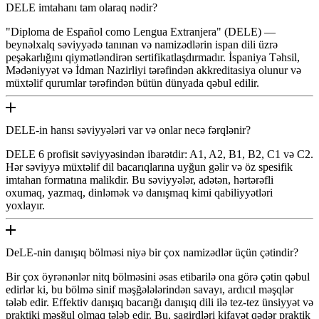
DELE imtahanı tam olaraq nədir?
"Diploma de Español como Lengua Extranjera" (DELE) —
beynəlxalq səviyyədə tanınan və namizədlərin ispan dili üzrə
peşəkarlığını qiymətləndirən sertifikatlaşdırmadır. İspaniya Təhsil,
Mədəniyyət və İdman Nazirliyi tərəfindən akkreditasiya olunur və
müxtəlif qurumlar tərəfindən bütün dünyada qəbul edilir.
DELE-in hansı səviyyələri var və onlar necə fərqlənir?
DELE 6 profisit səviyyəsindən ibarətdir: A1, A2, B1, B2, C1 və C2.
Hər səviyyə müxtəlif dil bacarıqlarına uyğun gəlir və öz spesifik
imtahan formatına malikdir. Bu səviyyələr, adətən, hərtərəfli
oxumaq, yazmaq, dinləmək və danışmaq kimi qabiliyyətləri
yoxlayır.
DeLE-nin danışıq bölməsi niyə bir çox namizədlər üçün çətindir?
Bir çox öyrənənlər nitq bölməsini əsas etibarilə ona görə çətin qəbul
edirlər ki, bu bölmə sinif məşğələlərindən savayı, ardıcıl məşqlər
tələb edir. Effektiv danışıq bacarığı danışıq dili ilə tez-tez ünsiyyət və
praktiki məşğul olmaq tələb edir. Bu, şagirdləri kifayət qədər praktik