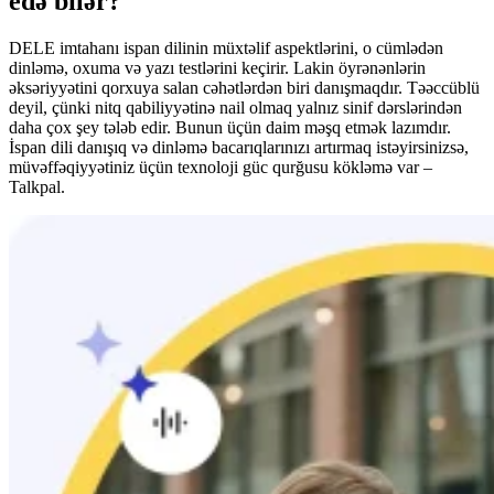
edə bilər?
DELE imtahanı ispan dilinin müxtəlif aspektlərini, o cümlədən
dinləmə, oxuma və yazı testlərini keçirir. Lakin öyrənənlərin
əksəriyyətini qorxuya salan cəhətlərdən biri danışmaqdır. Təəccüblü
deyil, çünki nitq qabiliyyətinə nail olmaq yalnız sinif dərslərindən
daha çox şey tələb edir. Bunun üçün daim məşq etmək lazımdır.
İspan dili danışıq və dinləmə bacarıqlarınızı artırmaq istəyirsinizsə,
müvəffəqiyyətiniz üçün texnoloji güc qurğusu kökləmə var –
Talkpal.