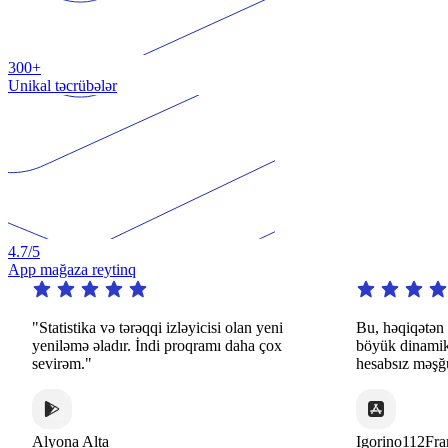
300+
Unikal təcrübələr
4.7
/5
App mağaza reytinq
tatistika və tərəqqi izləyicisi olan yeni
Bu, həqiqətən də diqq
niləmə əladır. İndi proqramı daha çox
böyük dinamik və mara
virəm."
hesabsız məşğuliyyətlər
yona Alta
Igorino112France