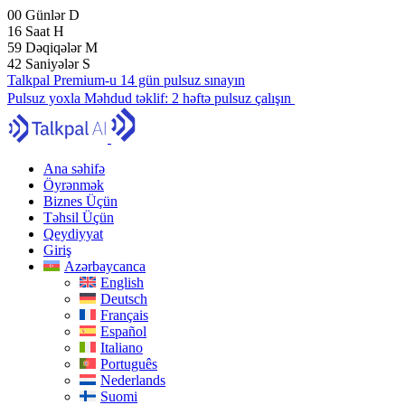
00
Günlər
D
16
Saat
H
59
Dəqiqələr
M
41
Saniyələr
S
Talkpal Premium-u 14 gün pulsuz sınayın
Pulsuz yoxla
Məhdud təklif:
2 həftə pulsuz çalışın
Ana səhifə
Öyrənmək
Biznes Üçün
Təhsil Üçün
Qeydiyyat
Giriş
Azərbaycanca
English
Deutsch
Français
Español
Italiano
Português
Nederlands
Suomi