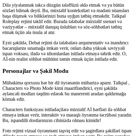
Dilə yiyələnmək təkcə düzgün tələffüzü əldə etmək və ya bütün
sözləri bilmək deyil. Bu, müxtəlif kontekstləri və mədəni nüansları
başa düşmək və biliklərinizi buna uyğun tətbiq etməkdir. Talkpal
Roleplay rejimi təklif edir. Burada tələbələr müxtəlif ssenari və
vəziyyətlər – müxtəlif danışıq üslubları və söz-söhbətləri tətbiq
etmək üçün əla üsula əl atır.
Eyni şəkildə, Debat rejimi də tələbələrə arqumentativ və inandırıcı
bacarıqlarını sınamağa imkan verir, onları daha yüksək səviyyəli
ispan voksası, ifadə və idiomlardan istifadə etməyə təhrik edir. O,
Aİ-nin realist söhbət mühitini təmin etmək üçün istifadə edir.
Personajlar və Şəkil Modu
Mühakimə qorxusu hər bir dil öyrənənin mübarizə aparır. Talkpal ,
Characters və Photo Mode kimi maarifləndirici, eyni şəkildə
əyləncəli modları təqdim edərək bu manerenti aradan qaldırmağa
kömək edir.
Characters funksiyası istifadəçilərə müxtəlif Aİ hərfləri ilə söhbət
etməyə imkan verir, interaktiv və maraqlı öyrənmə təcrübəsi yaradır.
Bu, ispandilli dostlarınızın cibinizdə olması kimidir!
Foto rejimi vizual öyrənməni təşviq edir və şagirdlərə şəkilləri ispan