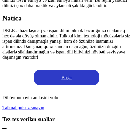
dilində təsvir etməyə və izah etməyə imkan verir. Bu rejim yaradıcı
dilinizi çox daha praktik və əyləncəli şəkildə gücləndirir.
Nəticə
DELE-ə hazırlaşmaq və ispan dilini bilmək bacarığınızı cilalamaq
heç də əla döyüş olmamalıdır. Talkpal kimi texnoloji möcüzələrlə siz
ispan dilində danışmaqla yanaşı, həm də özünüzə inamınızı
artırırsınız. Danışmaq qorxusundan qaçmağın, özünüzü düzgün
alətlərlə silahlandırmağın və ispan dili biliyinizi növbəti səviyyəyə
daşımağın vaxtıdır!
Başla
Dil öyrənməyin ən təsirli yolu
Talkpal pulsuz sınayın
Tez-tez verilən suallar