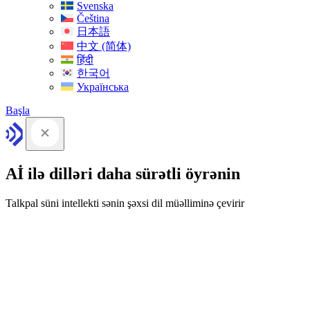
Svenska
Čeština
日本語
中文 (简体)
हिंदी
한국어
Українська
Başla
Aİ ilə dilləri daha sürətli öyrənin
Talkpal süni intellekti sənin şəxsi dil müəlliminə çevirir