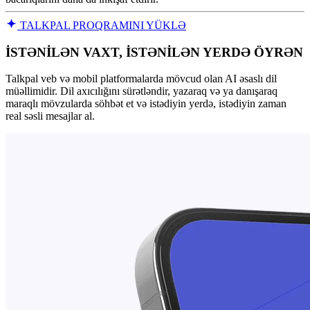
TALKPAL PROQRAMINI YÜKLƏ
İSTƏNİLƏN VAXT, İSTƏNİLƏN YERDƏ ÖYRƏN
Talkpal veb və mobil platformalarda mövcud olan AI əsaslı dil
müəllimidir. Dil axıcılığını sürətləndir, yazaraq və ya danışaraq
maraqlı mövzularda söhbət et və istədiyin yerdə, istədiyin zaman
real səsli mesajlar al.