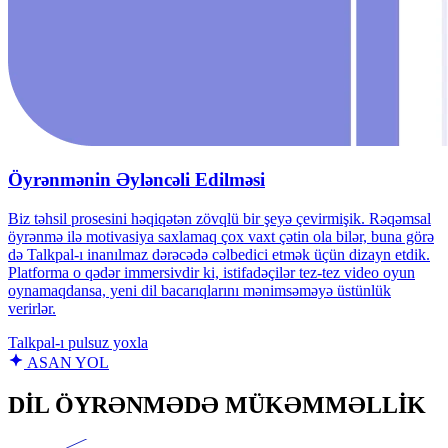
Öyrənmənin Əyləncəli Edilməsi
Biz təhsil prosesini həqiqətən zövqlü bir şeyə çevirmişik. Rəqəmsal
öyrənmə ilə motivasiya saxlamaq çox vaxt çətin ola bilər, buna görə
də Talkpal-ı inanılmaz dərəcədə cəlbedici etmək üçün dizayn etdik.
Platforma o qədər immersivdir ki, istifadəçilər tez-tez video oyun
oynamaqdansa, yeni dil bacarıqlarını mənimsəməyə üstünlük
verirlər.
Talkpal‑ı pulsuz yoxla
ASAN YOL
DİL ÖYRƏNMƏDƏ MÜKƏMMƏLLİK