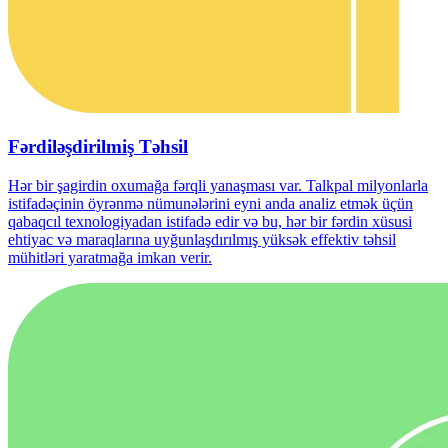
Fərdiləşdirilmiş Təhsil
Hər bir şagirdin oxumağa fərqli yanaşması var. Talkpal milyonlarla
istifadəçinin öyrənmə nümunələrini eyni anda analiz etmək üçün
qabaqcıl texnologiyadan istifadə edir və bu, hər bir fərdin xüsusi
ehtiyac və maraqlarına uyğunlaşdırılmış yüksək effektiv təhsil
mühitləri yaratmağa imkan verir.