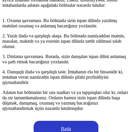
imtahanlarda adətən aşağıdakı bölmələr nəzərdə tutulur:
1. Oxuma qavraması. Bu bölmədə sizin ispan dilində yazılmış
mətnləri oxumaq və anlamaq bacarığınız yoxlanılır.
2. Yazılı ifadə və qarşılıqlı əlaqə. Bu bölmədə namizəddən mətnin,
məsələn, məktub və ya essenin ispan dilində tərtib edilməsi tələb
olunur.
3. Dinləmə qavraması. Burada, sizin danışılan ispan dilini anlamaq
və şərh etmək bacarığınız yoxlanılır.
4. Danışıqlı ifadə və qarşılıqlı təsir. İmtahanın elə bir hissəsidir ki,
imtahan verən namizədin ispan dilində şifahi profisitliyini
qiymətləndirir.
Adətən hər bölmənin bir sıra sualları və ya tapşırıqları olur ki, onları
da siz tamamlamalısınız. Onların hamısı sizin ispan dilində başa
düşmək, danışmaq, oxumaq və yazmaq bacarığınızı
qiymətləndirmək üçün nəzərdə tutulmuşdur.
Başla