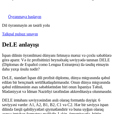
Öyrənməyə başlayın
Dil öyrənməyin ən təsirli yolu
Talkpal pulsuz sınayın
DeLE anlayışı
İspan dilinin öyrənilməsi dünyanı fırtınaya məruz və çoxlu səbəblərə
görə aparır. Və öz profisitinizi beynəlxalq səviyyədə tanınan DELE
(Diplomas de Español como Lengua Extranjera) ilə təsdiq etməyin
daha yaxşı üsulu nədir?
DeLE, standart İspan dili profisit diplomu, dünya miqyasında qəbul
edilən bir bençmark sertifikatlaşdırmasıdır. Onun dünya miqyasında
qəbul edilməsinin əsas səbəblərindən biri onun İspaniya Təhsil,
Mədəniyyət və İdman Nazirliyi tərəfindən akkreditasiya olunmasıdır.
DELE imtahanı səviyyəsindən asılı olaraq formatda dəyişir. 6
səviyyəsi vardır: A1, A2, B1, B2, C1 və C2. Hər bir səviyyə ispan
dilində fərqli qabiliyyətləri qiymətləndirir və buna uyğun olaraq
ayrıca imtahan formatına malikdir. Lakin, ümumiyyətlə, bütün