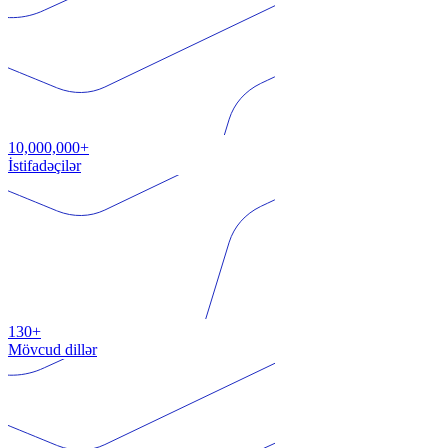
10,000,000+
İstifadəçilər
130+
Mövcud dillər