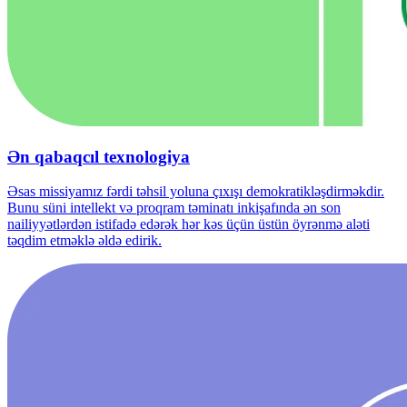
Ən qabaqcıl texnologiya
Əsas missiyamız fərdi təhsil yoluna çıxışı demokratikləşdirməkdir.
Bunu süni intellekt və proqram təminatı inkişafında ən son
nailiyyətlərdən istifadə edərək hər kəs üçün üstün öyrənmə aləti
təqdim etməklə əldə edirik.