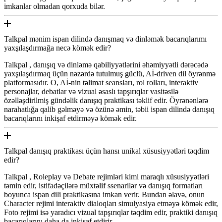
imkanlar olmadan qorxuda bilər.
Talkpal mənim ispan dilində danışmaq və dinləmək bacarıqlarımı
yaxşılaşdırmağa necə kömək edir?
Talkpal , danışıq və dinləmə qabiliyyətlərini əhəmiyyətli dərəcədə
yaxşılaşdırmaq üçün nəzərdə tutulmuş güclü, Aİ-driven dil öyrənmə
platformasıdır. O, Aİ-nin təlimat seansları, rol rolları, interaktiv
personajlar, debatlar və vizual əsaslı tapşırıqlar vasitəsilə
özəlləşdirilmiş gündəlik danışıq praktikası təklif edir. Öyrənənlərə
narahatlığa qalib gəlməyə və özünə əmin, təbii ispan dilində danışıq
bacarıqlarını inkişaf etdirməyə kömək edir.
Talkpal danışıq praktikası üçün hansı unikal xüsusiyyətləri təqdim
edir?
Talkpal , Roleplay və Debate rejimləri kimi maraqlı xüsusiyyətləri
təmin edir, istifadəçilərə müxtəlif ssenarilər və danışıq formatları
boyunca ispan dili praktikasına imkan verir. Bundan əlavə, onun
Character rejimi interaktiv dialoqları simulyasiya etməyə kömək edir,
Foto rejimi isə yaradıcı vizual tapşırıqlar təqdim edir, praktiki danışıq
bacarıqlarını daha da inkişaf etdirir.