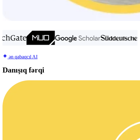
ən qabaqcıl AI
Danışıq fərqi