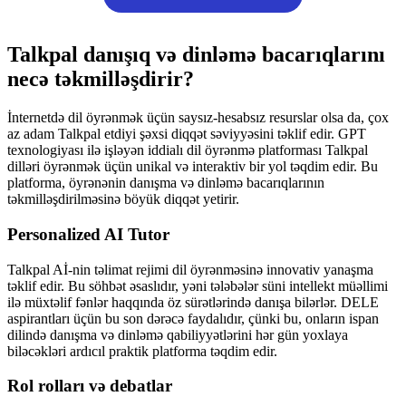
Talkpal danışıq və dinləmə bacarıqlarını
necə təkmilləşdirir?
İnternetdə dil öyrənmək üçün saysız-hesabsız resurslar olsa da, çox
az adam Talkpal etdiyi şəxsi diqqət səviyyəsini təklif edir. GPT
texnologiyası ilə işləyən iddialı dil öyrənmə platforması Talkpal
dilləri öyrənmək üçün unikal və interaktiv bir yol təqdim edir. Bu
platforma, öyrənənin danışma və dinləmə bacarıqlarının
təkmilləşdirilməsinə böyük diqqət yetirir.
Personalized AI Tutor
Talkpal Aİ-nin təlimat rejimi dil öyrənməsinə innovativ yanaşma
təklif edir. Bu söhbət əsaslıdır, yəni tələbələr süni intellekt müəllimi
ilə müxtəlif fənlər haqqında öz sürətlərində danışa bilərlər. DELE
aspirantları üçün bu son dərəcə faydalıdır, çünki bu, onların ispan
dilində danışma və dinləmə qabiliyyətlərini hər gün yoxlaya
biləcəkləri ardıcıl praktik platforma təqdim edir.
Rol rolları və debatlar