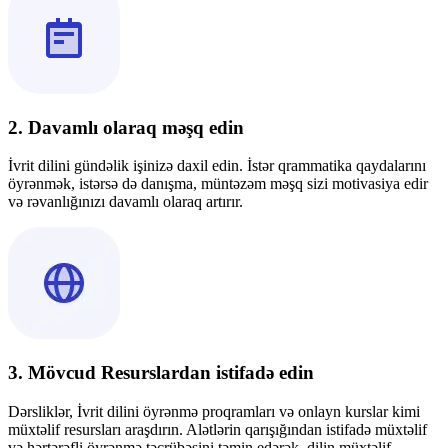
2. Davamlı olaraq məşq edin
İvrit dilini gündəlik işinizə daxil edin. İstər qrammatika qaydalarını
öyrənmək, istərsə də danışma, müntəzəm məşq sizi motivasiya edir
və rəvanlığınızı davamlı olaraq artırır.
3. Mövcud Resurslardan istifadə edin
Dərsliklər, İvrit dilini öyrənmə proqramları və onlayn kurslar kimi
müxtəlif resursları araşdırın. Alətlərin qarışığından istifadə müxtəlif
və hərtərəfli öyrənmə təcrübəsini təmin edərək, dilin müxtəlif