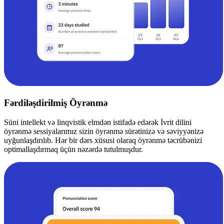
Fərdiləşdirilmiş Öyrənmə
Süni intellekt və linqvistik elmdən istifadə edərək İvrit dilini
öyrənmə sessiyalarımız sizin öyrənmə sürətinizə və səviyyənizə
uyğunlaşdırılıb. Hər bir dərs xüsusi olaraq öyrənmə təcrübənizi
optimallaşdırmaq üçün nəzərdə tutulmuşdur.