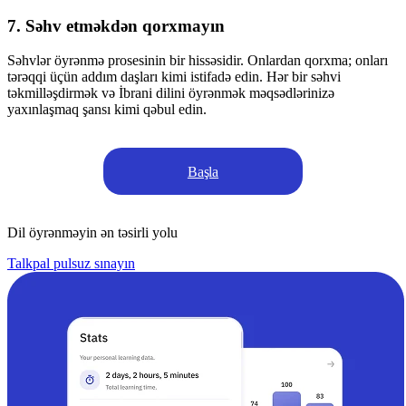
7. Səhv etməkdən qorxmayın
Səhvlər öyrənmə prosesinin bir hissəsidir. Onlardan qorxma; onları
tərəqqi üçün addım daşları kimi istifadə edin. Hər bir səhvi
təkmilləşdirmək və İbrani dilini öyrənmək məqsədlərinizə
yaxınlaşmaq şansı kimi qəbul edin.
Başla
Dil öyrənməyin ən təsirli yolu
Talkpal pulsuz sınayın