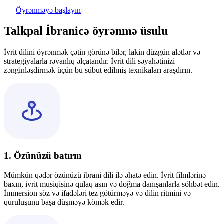
Öyrənməyə başlayın
Talkpal İbranicə öyrənmə üsulu
İvrit dilini öyrənmək çətin görünə bilər, lakin düzgün alətlər və
strategiyalarla rəvanlıq əlçatandır. İvrit dili səyahətinizi
zənginləşdirmək üçün bu sübut edilmiş texnikaları araşdırın.
1. Özünüzü batırın
Mümkün qədər özünüzü ibrani dili ilə əhatə edin. İvrit filmlərinə
baxın, ivrit musiqisinə qulaq asın və doğma danışanlarla söhbət edin.
İmmersion söz və ifadələri tez götürməyə və dilin ritmini və
quruluşunu başa düşməyə kömək edir.