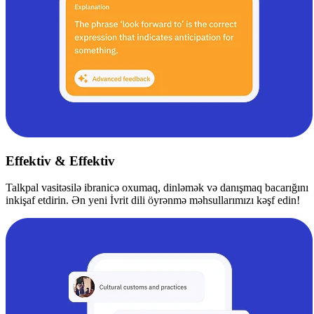
Effektiv & Effektiv
Talkpal vasitəsilə ibranicə oxumaq, dinləmək və danışmaq bacarığını
inkişaf etdirin. Ən yeni İvrit dili öyrənmə məhsullarımızı kəşf edin!