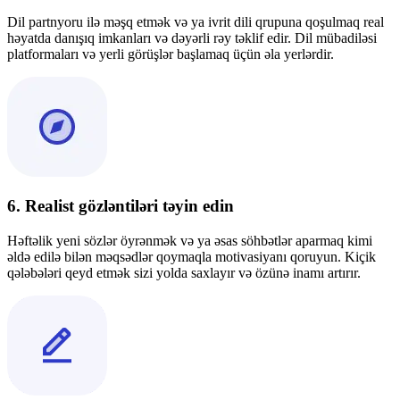
Dil partnyoru ilə məşq etmək və ya ivrit dili qrupuna qoşulmaq real
həyatda danışıq imkanları və dəyərli rəy təklif edir. Dil mübadiləsi
platformaları və yerli görüşlər başlamaq üçün əla yerlərdir.
6. Realist gözləntiləri təyin edin
Həftəlik yeni sözlər öyrənmək və ya əsas söhbətlər aparmaq kimi
əldə edilə bilən məqsədlər qoymaqla motivasiyanı qoruyun. Kiçik
qələbələri qeyd etmək sizi yolda saxlayır və özünə inamı artırır.