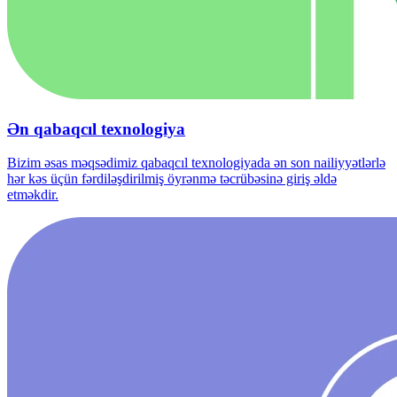
Ən qabaqcıl texnologiya
Bizim əsas məqsədimiz qabaqcıl texnologiyada ən son nailiyyətlərlə
hər kəs üçün fərdiləşdirilmiş öyrənmə təcrübəsinə giriş əldə
etməkdir.