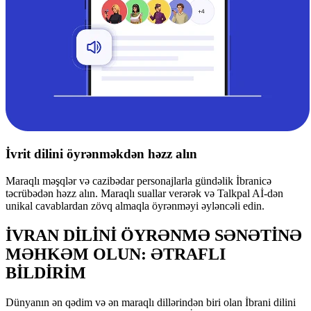
İvrit dilini öyrənməkdən həzz alın
Maraqlı məşqlər və cazibədar personajlarla gündəlik İbranicə
təcrübədən həzz alın. Maraqlı suallar verərək və Talkpal Aİ-dən
unikal cavablardan zövq almaqla öyrənməyi əyləncəli edin.
İVRAN DİLİNİ ÖYRƏNMƏ SƏNƏTİNƏ
MƏHKƏM OLUN: ƏTRAFLI
BİLDİRİM
Dünyanın ən qədim və ən maraqlı dillərindən biri olan İbrani dilini