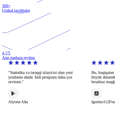
300+
Unikal təcrübələr
4.7
/5
App mağaza reytinq
Statistika və tərəqqi izləyicisi olan yeni
Bu, həqiqətən də diq
eniləmə əladır. İndi proqramı daha çox
böyük dinamik və mar
evirəm."
hesabsız məşğuliyyətl
lyona Alta
Igorino112France