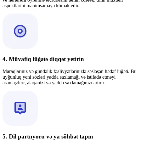
aspektlərini mənimsəməyə kömək edir.
4. Müvafiq lüğətə diqqət yetirin
Maraqlarınız və gündəlik fəaliyyətlərinizlə səsləşən hədəf lüğəti. Bu
uyğunluq yeni sözləri yadda saxlamağı və istifadə etməyi
asanlaşdırır, əlaqənizi və yadda saxlamağınızı artırır.
5. Dil partnyoru və ya söhbət tapın