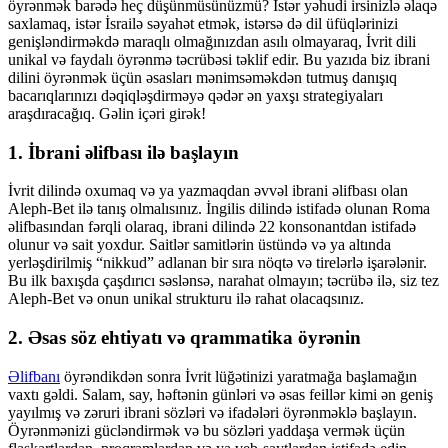
öyrənmək barədə heç düşünmüsünüzmü? İstər yəhudi irsinizlə əlaqə
saxlamaq, istər İsrailə səyahət etmək, istərsə də dil üfüqlərinizi
genişləndirməkdə maraqlı olmağınızdan asılı olmayaraq, İvrit dili
unikal və faydalı öyrənmə təcrübəsi təklif edir. Bu yazıda biz ibrani
dilini öyrənmək üçün əsasları mənimsəməkdən tutmuş danışıq
bacarıqlarınızı dəqiqləşdirməyə qədər ən yaxşı strategiyaları
araşdıracağıq. Gəlin içəri girək!
1. İbrani əlifbası ilə başlayın
İvrit dilində oxumaq və ya yazmaqdan əvvəl ibrani əlifbası olan
Aleph-Bet ilə tanış olmalısınız. İngilis dilində istifadə olunan Roma
əlifbasından fərqli olaraq, ibrani dilində 22 konsonantdan istifadə
olunur və sait yoxdur. Saitlər samitlərin üstündə və ya altında
yerləşdirilmiş “nikkud” adlanan bir sıra nöqtə və tirelərlə işarələnir.
Bu ilk baxışda çaşdırıcı səslənsə, narahat olmayın; təcrübə ilə, siz tez
Aleph-Bet və onun unikal strukturu ilə rahat olacaqsınız.
2. Əsas söz ehtiyatı və qrammatika öyrənin
Əlifbanı
öyrəndikdən sonra İvrit lüğətinizi yaratmağa başlamağın
vaxtı gəldi. Salam, say, həftənin günləri və əsas feillər kimi ən geniş
yayılmış və zəruri ibrani sözləri və ifadələri öyrənməklə başlayın.
Öyrənmənizi gücləndirmək və bu sözləri yaddaşa vermək üçün