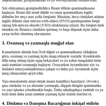
flaşkartlardan, proqramlardan və ya veb-saytlardan istifadə edin.
Söz ehtiyatınızı genişləndirdikcə İbrani dilinin qrammatikasına
başlayın. İbrani dili semit dilidir və onun qrammatikası ingilis
dilindən bir neçə əsas yolla fərqlənir. Məsələn, heca cümlələri adətən
ingilis dilində olan mövzu-verb-object (SVO) quruluşundan fərqli
olaraq feli-mövzu-obyekt (VSO) strukturunu izləyir. Bu fərqləri dərk
etməklə siz İbranicə cümlələr qurmaq və başa düşmək üçün daha
yaxşı təchiz olunmuş olacaqsınız.
3. Oxumaq və yazmaqla məşğul olan
Kəmərinizin altında bəzi İvrit lüğəti və qrammatikanız olduğuna
görə, oxumaq və yazmaq üçün məşq etməyin vaxtıdır. Kontekstdə
dillə tanış olmaq üçün uşaq hekayələri və ya xəbər məqalələri kimi
sadə mətnləri oxumaqla başlayın. Oxuyarkən öyrəndiyiniz söz və
ifadələri müəyyənləşdirməyə çalışın və daha çox öyrənmək üçün
tanış olmayanları qeyd edin.
Yazı məsələsində əməl etmək insanı kamilliyə hazırlayır. Əvvəlcə
qısa cümlələr və ya abzaslar yazmaqla, diqqəti düzgün qrammatika
və yazı işlərinə yönəltməklə başla. Daha rahatlaşdıqca məktub və ya
tezis kimi daha uzun mətnlər yazmaq üçün özünü məcbur et.
4. Dinləmə və Danışma Bacarığınızı inkişaf etdirin