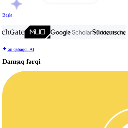
Başla
ən qabaqcıl AI
Danışıq fərqi