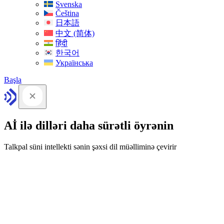
Svenska
Čeština
日本語
中文 (简体)
हिंदी
한국어
Українська
Başla
Aİ ilə dilləri daha sürətli öyrənin
Talkpal süni intellekti sənin şəxsi dil müəlliminə çevirir