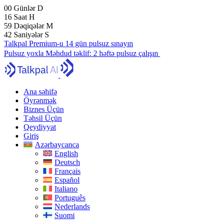
00
Günlər
D
16
Saat
H
59
Dəqiqələr
M
41
Saniyələr
S
Talkpal Premium-u 14 gün pulsuz sınayın
Pulsuz yoxla
Məhdud təklif:
2 həftə pulsuz çalışın
Ana səhifə
Öyrənmək
Biznes Üçün
Təhsil Üçün
Qeydiyyat
Giriş
Azərbaycanca
English
Deutsch
Français
Español
Italiano
Português
Nederlands
Suomi