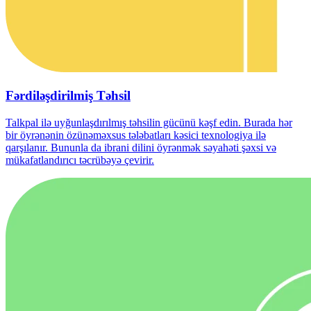
Fərdiləşdirilmiş Təhsil
Talkpal ilə uyğunlaşdırılmış təhsilin gücünü kəşf edin. Burada hər
bir öyrənənin özünəməxsus tələbatları kəsici texnologiya ilə
qarşılanır. Bununla da ibrani dilini öyrənmək səyahəti şəxsi və
mükafatlandırıcı təcrübəyə çevirir.