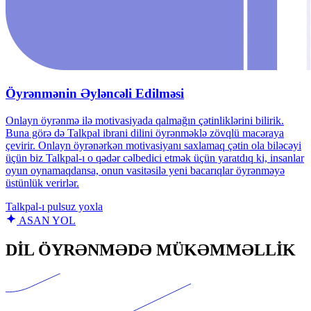
Öyrənmənin Əyləncəli Edilməsi
Onlayn öyrənmə ilə motivasiyada qalmağın çətinliklərini bilirik.
Buna görə də Talkpal ibrani dilini öyrənməklə zövqlü macəraya
çevirir. Onlayn öyrənərkən motivasiyanı saxlamaq çətin ola biləcəyi
üçün biz Talkpal-ı o qədər cəlbedici etmək üçün yaratdıq ki, insanlar
oyun oynamaqdansa, onun vasitəsilə yeni bacarıqlar öyrənməyə
üstünlük verirlər.
Talkpal‑ı pulsuz yoxla
ASAN YOL
DİL ÖYRƏNMƏDƏ MÜKƏMMƏLLİK