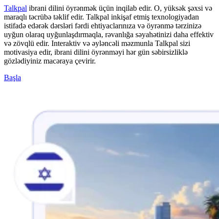
Talkpal
ibrani dilini öyrənmək üçün inqilab edir. O, yüksək şəxsi və
maraqlı təcrübə təklif edir. Talkpal inkişaf etmiş texnologiyadan
istifadə edərək dərsləri fərdi ehtiyaclarınıza və öyrənmə tərzinizə
uyğun olaraq uyğunlaşdırmaqla, rəvanlığa səyahətinizi daha effektiv
və zövqlü edir. Interaktiv və əyləncəli məzmunla Talkpal sizi
motivasiya edir, ibrani dilini öyrənməyi hər gün səbirsizliklə
gözlədiyiniz macəraya çevirir.
Başla