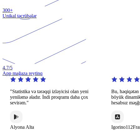
300+
Unikal təcrübələr
4.7
/5
App mağaza reytinq
istika və tərəqqi izləyicisi olan yeni
Bu, həqiqətən də diqqətə
əmə əladır. İndi proqramı daha çox
böyük dinamik və maraqlı
əm."
hesabsız məşğuliyyətlər tə
na Alta
Igorino112France