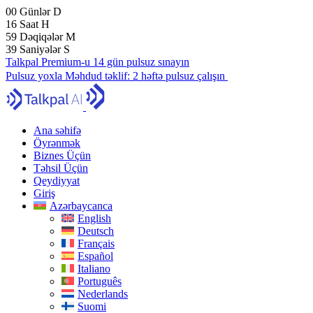
00
Günlər
D
16
Saat
H
59
Dəqiqələr
M
38
Saniyələr
S
Talkpal Premium-u 14 gün pulsuz sınayın
Pulsuz yoxla
Məhdud təklif:
2 həftə pulsuz çalışın
Ana səhifə
Öyrənmək
Biznes Üçün
Təhsil Üçün
Qeydiyyat
Giriş
Azərbaycanca
English
Deutsch
Français
Español
Italiano
Português
Nederlands
Suomi