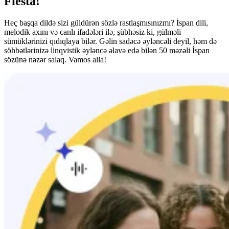
Fiesta!
Heç başqa dildə sizi güldürən sözlə rastlaşmısınızmı? İspan dili,
melodik axını və canlı ifadələri ilə, şübhəsiz ki, gülməli
sümüklərinizi qıdıqlaya bilər. Gəlin sadəcə əyləncəli deyil, həm də
söhbətlərinizə linqvistik əyləncə əlavə edə bilən 50 məzəli İspan
sözünə nəzər salaq. Vamos alla!