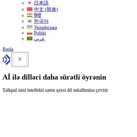
日本語
中文 (简体)
हिंदी
한국어
Українська
Polski
عربي
Başla
Aİ ilə dilləri daha sürətli öyrənin
Talkpal süni intellekti sənin şəxsi dil müəlliminə çevirir