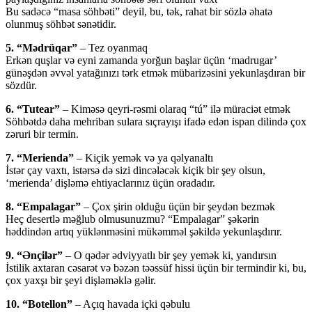
Bu sadəcə “masa söhbəti” deyil, bu, tək, rahat bir sözlə əhatə
olunmuş söhbət sənətidir.
5. “Mədrüqar”
– Tez oyanmaq
Erkən quşlar və eyni zamanda yorğun başlar üçün ‘madrugar’
günəşdən əvvəl yatağınızı tərk etmək mübarizəsini yekunlaşdıran bir
sözdür.
6. “Tutear”
– Kiməsə qeyri-rəsmi olaraq “tú” ilə müraciət etmək
Söhbətdə daha mehriban sulara sıçrayışı ifadə edən ispan dilində çox
zəruri bir termin.
7. “Merienda”
– Kiçik yemək və ya qəlyanaltı
İstər çay vaxtı, istərsə də sizi dincələcək kiçik bir şey olsun,
‘merienda’ dişləmə ehtiyaclarınız üçün oradadır.
8. “Empalagar”
– Çox şirin olduğu üçün bir şeydən bezmək
Heç desertlə məğlub olmusunuzmu? “Empalagar” şəkərin
həddindən artıq yüklənməsini mükəmməl şəkildə yekunlaşdırır.
9. “Ənçilər”
– O qədər ədviyyatlı bir şey yemək ki, yandırsın
İstilik axtaran cəsarət və bəzən təəssüf hissi üçün bir termindir ki, bu,
çox yaxşı bir şeyi dişləməklə gəlir.
10. “Botellon”
– Açıq havada içki qəbulu