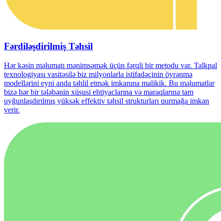
Fərdiləşdirilmiş Təhsil
Hər kəsin məlumatı mənimsəmək üçün fərqli bir metodu var. Talkpal
texnologiyası vasitəsilə biz milyonlarla istifadəçinin öyrənmə
modellərini eyni anda təhlil etmək imkanına malikik. Bu məlumatlar
bizə hər bir tələbənin xüsusi ehtiyaclarına və maraqlarına tam
uyğunlaşdırılmış yüksək effektiv təhsil strukturları qurmağa imkan
verir.