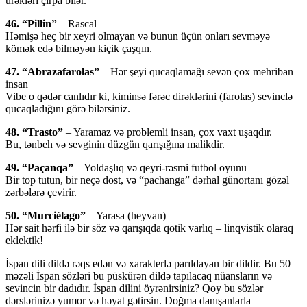
ürəkləri çırpa bilər.
46. ​​“Pillin”
– Rascal
Həmişə heç bir xeyri olmayan və bunun üçün onları sevməyə
kömək edə bilməyən kiçik çaşqın.
47. “Abrazafarolas”
– Hər şeyi qucaqlamağı sevən çox mehriban
insan
Vibe o qədər canlıdır ki, kiminsə fərəc dirəklərini (farolas) sevinclə
qucaqladığını görə bilərsiniz.
48. “Trasto”
– Yaramaz və problemli insan, çox vaxt uşaqdır.
Bu, tənbeh və sevginin düzgün qarışığına malikdir.
49. “Paçanqa”
– Yoldaşlıq və qeyri-rəsmi futbol oyunu
Bir top tutun, bir neçə dost, və “pachanga” dərhal günortanı gözəl
zərbələrə çevirir.
50. “Murciélago”
– Yarasa (heyvan)
Hər sait hərfi ilə bir söz və qarışıqda qotik varlıq – linqvistik olaraq
eklektik!
İspan dili dildə rəqs edən və xarakterlə parıldayan bir dildir. Bu 50
məzəli İspan sözləri bu püskürən dildə tapılacaq nüansların və
sevincin bir dadıdır. İspan dilini öyrənirsiniz? Qoy bu sözlər
dərslərinizə yumor və həyat gətirsin. Doğma danışanlarla