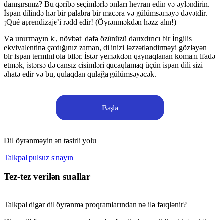
danışırsınız? Bu qəribə seçimlərlə onları heyran edin və əyləndirin.
İspan dilində hər bir palabra bir macəra və gülümsəməyə dəvətdir.
¡Qué aprendizaje’i rədd edir! (Öyrənməkdən həzz alın!)
Və unutmayın ki, növbəti dəfə özünüzü darıxdırıcı bir İngilis
ekvivalentinə çatdığınız zaman, dilinizi ləzzətləndirməyi gözləyən
bir ispan termini ola bilər. İstər yeməkdən qaynaqlanan komanı ifadə
etmək, istərsə də cansız cisimləri qucaqlamaq üçün ispan dili sizi
əhatə edir və bu, qulaqdan qulağa gülümsəyəcək.
Başla
Dil öyrənməyin ən təsirli yolu
Talkpal pulsuz sınayın
Tez-tez verilən suallar
Talkpal digər dil öyrənmə proqramlarından nə ilə fərqlənir?