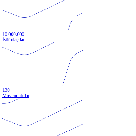
10,000,000+
İstifadəçilər
130+
Mövcud dillər