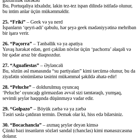
gəzdirmək hərəkəti
Bu, Portuqaliya idxalıdır, lakin tez-tez ispan dilində istifadə olunur,
bu intim anlar üçün mükəmməldir.
25. “Friki”
– Geek və ya nerd
İspanların ‘qeyri-adi’ qəbulu, hər şeyə geek mədəniyyətinə mehriban
bir işarə verir.
26. “Paçorra”
– Tənbəllik və ya apatiya
Yavaş hərəkət edən, geri çəkilən növlər üçün ‘pachorra’ əlaqəli və
bir qədər arsız bir diaqnozdur.
27. “Aguafiestas”
– Əyləncəli
Bu, sözün əsl mənasında “su partiyaları” kimi tərcümə olunur, bu da
ziyafətin sönümləmə təsirini mükəmməl şəkildə əhatə edir!
28. “Peluche”
– doldurulmuş oyuncaq
‘Peluche’ oyuncağı görməzdən əvvəl sizi təmtəraqlı, yumşaq,
sevimli şeylər haqqında düşünməyə vadar edir.
29. “Golpazo”
– Böyük zərbə və ya zərbə
Təsiri səslə çatdıran termin. Demək olar ki, hiss edə bilərsiniz.
30. “Bocachancla”
– axmaq şeylər deyən kimsə
Çünki bəzi insanların sözləri sandal (chanclas) kimi mənasızcasına
dolanır.