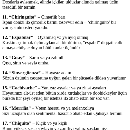
Dostlarla əylənmək, əlində içkilər, ulduzlar altında qalmaq üçün
təsadüfi bir termin.
11. “Chiringuito”
– Çimərlik barı
İspan dənizi ilə çimərlik barını təsəvvür edin – ‘chiringuito’ bir
vuruşla atmosferi yaradır.
12. “Espabılar”
– Oyanmaq və ya ayıq olmaq
Kəskinləşdirmək üçün əyləncəli bir dürtmə, “espabil” diqqəti cəlb
etməyə ehtiyac duyan bütün anlar üçündür.
13. “Guay”
– Sərin və ya zəhmli
Qısa, şirin və səylə omba.
14. “Sinvergüenza”
– Həyasız adam
Sözün özünün cəsarətinə uyğun gələn bir şücaətlə dildən yuvarlanır.
15. “Cachivache”
– Yararsız əşyalar və ya zinət əşyaları
Həyatımızı alt-üst edən bütün xırda xırdalıqlar və doohickeylər üçün
burada hər şeyi oynaq bir istehza ilə əhatə edən bir söz var.
16. “Morriña”
– Vətən həsrəti və ya melanxoliya
Sizi uzaqlara olan sentimental həsrətlə əhatə edən Qalisiya termini.
17. “Chiquito”
– Kiçik və ya kiçik
Bunu yüksək səslə söyləyin və zərifliyi yalnız səsdən hiss