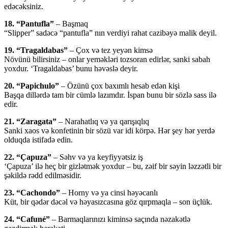
edəcəksiniz.
18. “Pantufla”
– Başmaq
“Slipper” sadəcə “pantufla” nın verdiyi rahat cazibəyə malik deyil.
19. “Tragaldabas”
– Çox və tez yeyən kimsə
Növünü bilirsiniz – onlar yeməkləri tozsoran edirlər, sanki sabah
yoxdur. ‘Tragaldabas’ bunu həvəslə deyir.
20. “Papichulo”
– Özünü çox baxımlı hesab edən kişi
Başqa dillərdə tam bir cümlə lazımdır. İspan bunu bir sözlə sass ilə
edir.
21. “Zaragata”
– Narahatlıq və ya qarışıqlıq
Sanki xaos və konfetinin bir sözü var idi körpə. Hər şey hər yerdə
olduqda istifadə edin.
22. “Çapuza”
– Səhv və ya keyfiyyətsiz iş
‘Çapuza’ ilə heç bir gizlətmək yoxdur – bu, zəif bir səyin ləzzətli bir
şəkildə rədd edilməsidir.
23. “Cachondo”
– Horny və ya cinsi həyəcanlı
Küt, bir qədər dəcəl və həyasızcasına göz qırpmaqla – son üçlük.
24. “Cafuné”
– Barmaqlarınızı kiminsə saçında nəzakətlə