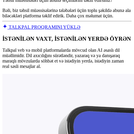
Təhsil müəssisələri üçün abunə seçimlərini təklif edirsiniz?
Bəli, biz təhsil müəssisələrinə tələbələri üçün toplu şəkildə abunə ala
biləcəkləri platforma təklif edirik. Daha çox məlumat üçün.
TALKPAL PROQRAMINI YÜKLƏ
İSTƏNİLƏN VAXT, İSTƏNİLƏN YERDƏ ÖYRƏN
Talkpal veb və mobil platformalarda mövcud olan AI əsaslı dil
müəllimidir. Dil axıcılığını sürətləndir, yazaraq və ya danışaraq
maraqlı mövzularda söhbət et və istədiyin yerdə, istədiyin zaman
real səsli mesajlar al.