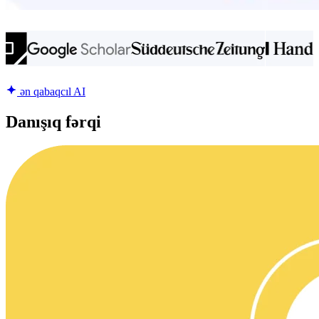
ən qabaqcıl AI
Danışıq fərqi