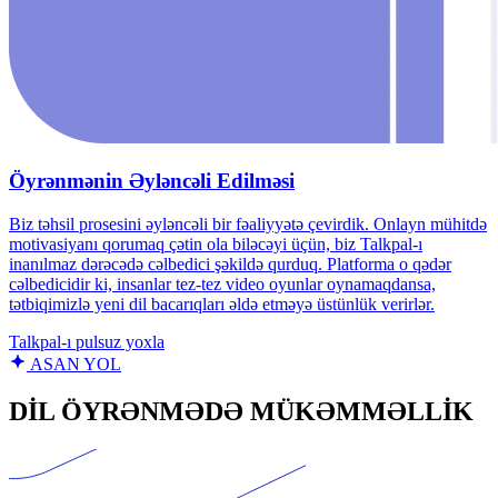
Öyrənmənin Əyləncəli Edilməsi
Biz təhsil prosesini əyləncəli bir fəaliyyətə çevirdik. Onlayn mühitdə
motivasiyanı qorumaq çətin ola biləcəyi üçün, biz Talkpal-ı
inanılmaz dərəcədə cəlbedici şəkildə qurduq. Platforma o qədər
cəlbedicidir ki, insanlar tez-tez video oyunlar oynamaqdansa,
tətbiqimizlə yeni dil bacarıqları əldə etməyə üstünlük verirlər.
Talkpal‑ı pulsuz yoxla
ASAN YOL
DİL ÖYRƏNMƏDƏ MÜKƏMMƏLLİK