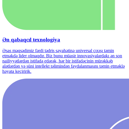
Ən qabaqcıl texnologiya
Əsas məqsədimiz fərdi tədris səyahətinə universal çıxışı təmin
etməkdə lider olmaqdır. Biz bunu müasir innovasiyalardakı ən son
nailiyyətlərdən istifadə edərək, hər bir istifadəçinin mürəkkəb
alətlərdən və süni intellekt təlimindən faydalanmasını təmin etməklə
həyata keçiririk.