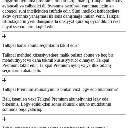
Digər dil öyrənmə proqramlarından fərqli olaraq, Talkpal interaktiv,
əyləncəli və cəlbedici dil öyrənmə təcrübəsi yaratmaq üçün ən
qabaqcıl süni intellektdən istifadə edir. Süni intellekt istifadəçilərə
aktiv öyrənmə yanaşması ilə səlis danışmağa imkan verir. Talkpal
istifadəçilərin yerli danışanlarla ünsiyyət quraraq öyrəndikləri real
həyat ssenarilərini təqlid edir.
Talkpal hansı abunə seçimlərini təklif edir?
Talkpal məhdud xüsusiyyətlərə malik pulsuz abunə və heç bir
məhdudiyyət və daha təkmil xüsusiyyətlər olmayan Talkpal
Premium təklif edir. Talkpal Premium aylıq və ya illik ödəniş
seçimlərini əhatə edir.
Talkpal Premium abunəliyimi istənilən vaxt ləğv edə bilərəmmi?
Bəli, istənilən vaxt Talkpal Premium abunəliyinizi ləğv edə
bilərsiniz. Ləğv edildikdən sonra abunəlik abunə müddətinin
sonunda başa çatacaq.