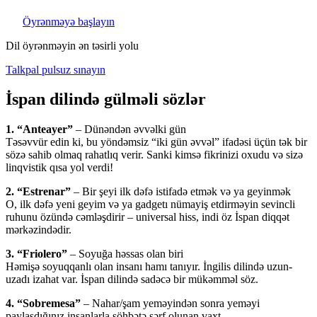
Öyrənməyə başlayın
Dil öyrənməyin ən təsirli yolu
Talkpal pulsuz sınayın
İspan dilində gülməli sözlər
1. “Anteayer”
– Dünəndən əvvəlki gün
Təsəvvür edin ki, bu yöndəmsiz “iki gün əvvəl” ifadəsi üçün tək bir
sözə sahib olmaq rahatlıq verir. Sanki kimsə fikrinizi oxudu və sizə
linqvistik qısa yol verdi!
2. “Estrenar”
– Bir şeyi ilk dəfə istifadə etmək və ya geyinmək
O, ilk dəfə yeni geyim və ya gadgetı nümayiş etdirməyin sevincli
ruhunu özündə cəmləşdirir – universal hiss, indi öz İspan diqqət
mərkəzindədir.
3. “Friolero”
– Soyuğa həssas olan biri
Həmişə soyuqqanlı olan insanı hamı tanıyır. İngilis dilində uzun-
uzadı izahat var. İspan dilində sadəcə bir mükəmməl söz.
4. “Sobremesa”
– Nahar/şam yeməyindən sonra yeməyi
paylaşdığınız insanlarla söhbətə sərf olunan vaxt