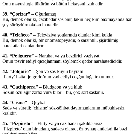
Onu məyusluqla tükürün və bütün hekayəni izah edir.
39. “Çorizar”
– Oğurlamaq
Bu, demək olar ki, cazibədar səslənir, lakin heç kim baxmayanda hər
şey sürüşdürməkdən ibarətdir.
40. “Teleñeco”
– Televiziya şoularında olanlar kimi kukla
Bu, demək olar ki, bir onomatopeyadır, o sarsıntılı, şişirdilmiş
hərəkətləri canlandırır.
41. “Pejiguera”
– Narahat və ya bezdirici vəziyyət
Onun təsvir etdiyi qıcıqlanmanı söyləmək qədər narahatedicidir.
42. “Jolqorio”
– Şən və səs-küylü bayram
‘Party’ hətta ‘jolgorio’nun vəd etdiyi coşğunluğa toxunmur.
43. “Cachiporra”
– Bludgeon və ya klub
Sözün özü ağır zərbə vura bilər – bu, çox sərt səslənir.
44. “Çismə”
– Qeybət
Sadə və sürətli; ‘chisme’ söz-söhbət dəyirmanlarının mübahisəsiz
kralıdır.
45. “Pizpireto”
– Flirty və ya cazibədar şəkildə arsız
‘Pizpireto’ olan bir adam, sadəcə olaraq, öz oynaq anticləri ilə bəzi