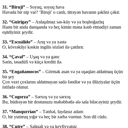
31. “Biruji”
– Soyuq, soyuq hava
Havada bir nip var? ‘Biruji’ o canlı, titrəyən havanın şəklini çəkir.
32. “Guirigay”
– Anlaşılmaz səs-küy və ya boşboğazlıq
Hamı bir anda danışanda və heç kimin məna kəsb etmədiyi zaman
eşitdiyiniz şeydir.
33. “Escuálido”
– Arıq və ya xəstə
O, kövrəkliyi kəskin ingilis sözləri ilə çatdırır.
34. “Çaval”
– Uşaq və ya gənc
Sərin, təsadüfi və küçə krediti ilə.
35. “Engañamocos”
– Görmək asan və ya uşaqları aldatmaq üçün
bir şey
Çox vaxt çoxlarını aldatmayan sadə fəndlər və ya illüziyalar üçün
istifadə olunur.
36. “Cogorza”
– Sərxoş və ya sərxoş
Bu, büdrəyən bir dostunuzu məhəbbətlə ələ sala biləcəyiniz şeydir.
37. “Manqurrian”
– Tənbəl, faydasız adam
O, bir yumruq yığır və heç bir zərbə vurmur. Son dil cüdo.
38. “Cutre”
– Səliqəli və ya keyfiyyətsiz