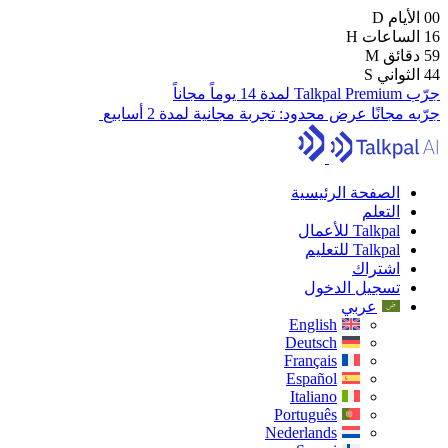
00
الأيام
D
16
الساعات
H
59
دقائق
M
43
الثواني
S
جرّب Talkpal Premium لمدة 14 يوماً مجاناً
جرّبه مجانًا
عرض محدود:
تجربة مجانية لمدة 2 أسابيع
الصفحة الرئيسية
التعلم
Talkpal للأعمال
Talkpal للتعليم
اشتراك
تسجيل الدخول
عربي
English
Deutsch
Français
Español
Italiano
Português
Nederlands