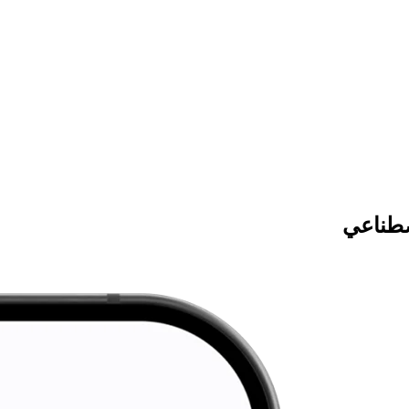
صطناعي