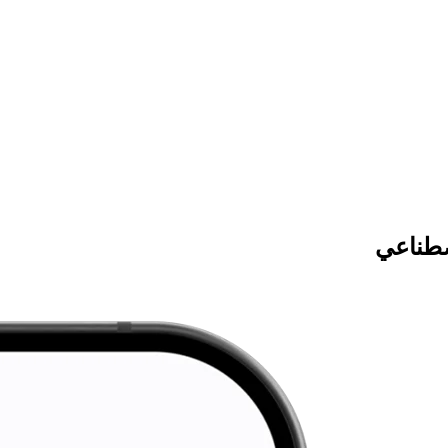
صطناعي