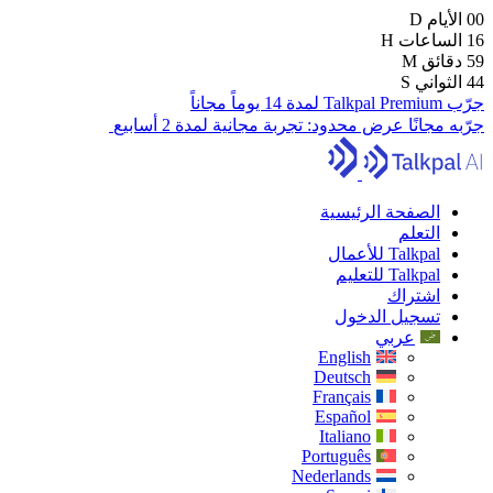
00
الأيام
D
16
الساعات
H
59
دقائق
M
42
الثواني
S
جرّب Talkpal Premium لمدة 14 يوماً مجاناً
جرّبه مجانًا
عرض محدود:
تجربة مجانية لمدة 2 أسابيع
الصفحة الرئيسية
التعلم
Talkpal للأعمال
Talkpal للتعليم
اشتراك
تسجيل الدخول
عربي
English
Deutsch
Français
Español
Italiano
Português
Nederlands