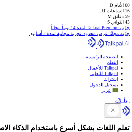
00
الأيام
D
16
الساعات
H
59
دقائق
M
42
الثواني
S
جرّب Talkpal Premium لمدة 14 يوماً مجاناً
جرّبه مجانًا
عرض محدود:
تجربة مجانية لمدة 2 أسابيع
الصفحة الرئيسية
التعلم
Talkpal للأعمال
Talkpal للتعليم
اشتراك
تسجيل الدخول
عربي
ابدأ الآن
تعلم اللغات بشكل أسرع باستخدام الذكاء الا