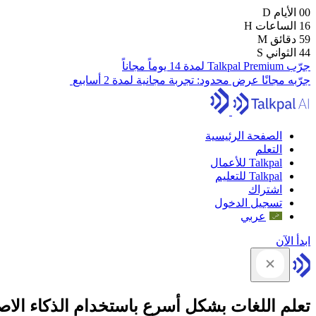
00
الأيام
D
16
الساعات
H
59
دقائق
M
43
الثواني
S
جرّب Talkpal Premium لمدة 14 يوماً مجاناً
جرّبه مجانًا
عرض محدود:
تجربة مجانية لمدة 2 أسابيع
الصفحة الرئيسية
التعلم
Talkpal للأعمال
Talkpal للتعليم
اشتراك
تسجيل الدخول
عربي
ابدأ الآن
تعلم اللغات بشكل أسرع باستخدام الذكاء الا