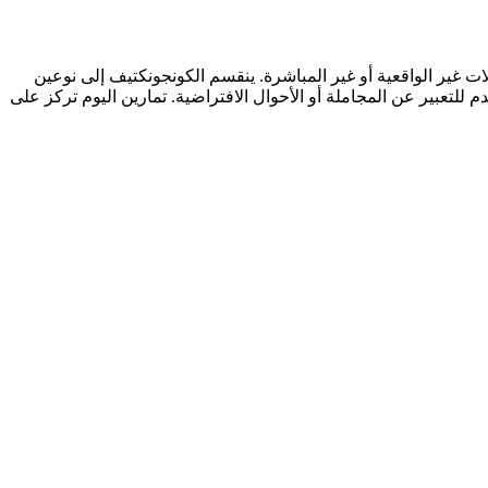
لات غير الواقعية أو غير المباشرة. ينقسم الكونجونكتيف إلى نوعين
ي في الكلام المبلغ عنه وكونجونكتيف الثاني (Konjunktiv II) الذي يُستخدم للتعبير عن المجاملة أو الأحوال الافتراضية. تمارين اليوم تركز على