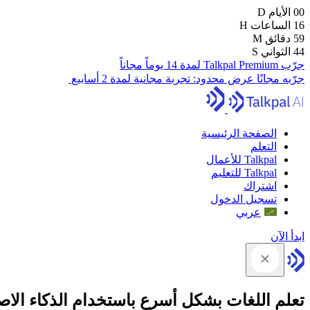
00
الأيام
D
16
الساعات
H
59
دقائق
M
43
الثواني
S
جرّب Talkpal Premium لمدة 14 يوماً مجاناً
جرّبه مجانًا
عرض محدود:
تجربة مجانية لمدة 2 أسابيع
الصفحة الرئيسية
التعلم
Talkpal للأعمال
Talkpal للتعليم
اشتراك
تسجيل الدخول
عربي
ابدأ الآن
تعلم اللغات بشكل أسرع باستخدام الذكاء الا