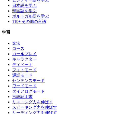
ヒンディー語を学ぶ
日本語を学ぶ
韓国語を学ぶ
ポルトガル語を学ぶ
119+ その他の言語
学習
文法
コース
ロールプレイ
キャラクター
ディベート
フォトモード
通話モード
センテンスモード
ワードモード
ダイアログモード
言語証明書
リスニング力を伸ばす
スピーキング力を伸ばす
リーディング力を伸ばす