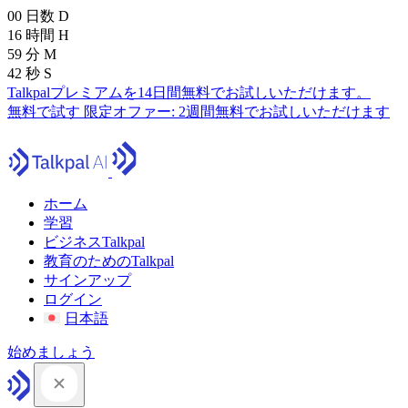
00
日数
D
16
時間
H
59
分
M
41
秒
S
Talkpalプレミアムを14日間無料でお試しいただけます。
無料で試す
限定オファー:
2週間無料でお試しいただけます
ホーム
学習
ビジネスTalkpal
教育のためのTalkpal
サインアップ
ログイン
日本語
始めましょう