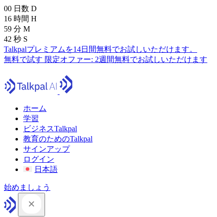
00
日数
D
16
時間
H
59
分
M
41
秒
S
Talkpalプレミアムを14日間無料でお試しいただけます。
無料で試す
限定オファー:
2週間無料でお試しいただけます
ホーム
学習
ビジネスTalkpal
教育のためのTalkpal
サインアップ
ログイン
日本語
始めましょう