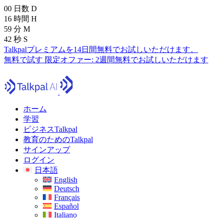
00
日数
D
16
時間
H
59
分
M
41
秒
S
Talkpalプレミアムを14日間無料でお試しいただけます。
無料で試す
限定オファー:
2週間無料でお試しいただけます
ホーム
学習
ビジネスTalkpal
教育のためのTalkpal
サインアップ
ログイン
日本語
English
Deutsch
Français
Español
Italiano