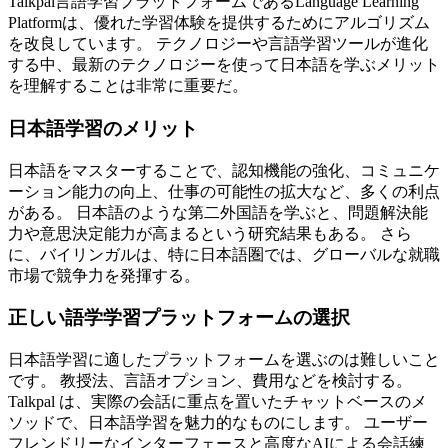
Talkpal言語学習プラットフォームであるLanguage Learning
Platformは、優れた学習体験を提供するためにアルゴリズム
を改良しています。 テクノロジーや言語学習ツールが進化
する中、最新のテクノロジーを使って日本語を学ぶメリット
を理解することは非常に重要だ。
日本語学習のメリット
日本語をマスターすることで、認知機能の強化、コミュニケ
ーション能力の向上、仕事の可能性の拡大など、多くの利点
がある。 日本語のような第二外国語を学ぶと、問題解決能
力や意思決定能力が高まるという研究結果もある。 さら
に、バイリンガルは、特に日本語圏では、グローバルな就職
市場で競争力を発揮する。
正しい語学学習プラットフォームの選択
日本語学習に適したプラットフォームを選ぶのは難しいこと
です。 教授法、言語オプション、費用などを検討する。
Talkpal は、実際の会話に重点を置いたチャットベースのメ
ソッドで、日本語学習を魅力的なものにします。 ユーザー
フレンドリーなインターフェースと高度なAIによる会話練