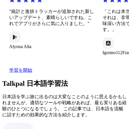
計と進捗トラッカーが追加された新し
「これは本当に素晴
ップデート、素晴らしいですね。こ
それは、非常に多様
アプリがさらに気に入りました。"
味深い方法で無限の
す。」
na Alta
Igorino112France
学習を開始
Talkpal 日本語学習法
日本語を学ぶ旅に出るのは大変なことのように思えるかもし
れませんが、適切なツールや戦略があれば、最も実りある経
験のひとつになるでしょう。 この記事では、日本語を流暢
に話すための効果的な方法を紹介します。