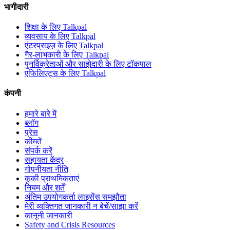
भागीदारी
शिक्षा के लिए Talkpal
व्यवसाय के लिए Talkpal
एंटरप्राइज़ के लिए Talkpal
गैर-लाभकारी के लिए Talkpal
पुनर्विक्रेताओं और साझेदारी के लिए टॉकपाल
एफिलिएट्स के लिए Talkpal
कंपनी
हमारे बारे में
ब्लॉग
प्रेस
कीमतें
संपर्क करें
सहायता केंद्र
गोपनीयता नीति
कुकी प्राथमिकताएं
नियम और शर्तें
अंतिम उपयोगकर्ता लाइसेंस समझौता
मेरी व्यक्तिगत जानकारी न बेचें/साझा करें
कानूनी जानकारी
Safety and Crisis Resources