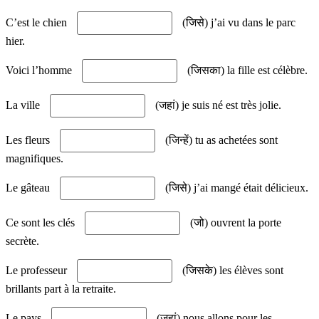
C’est le chien
(जिसे) j’ai vu dans le parc
hier.
Voici l’homme
(जिसका) la fille est célèbre.
La ville
(जहां) je suis né est très jolie.
Les fleurs
(जिन्हें) tu as achetées sont
magnifiques.
Le gâteau
(जिसे) j’ai mangé était délicieux.
Ce sont les clés
(जो) ouvrent la porte
secrète.
Le professeur
(जिसके) les élèves sont
brillants part à la retraite.
Le pays
(जहां) nous allons pour les