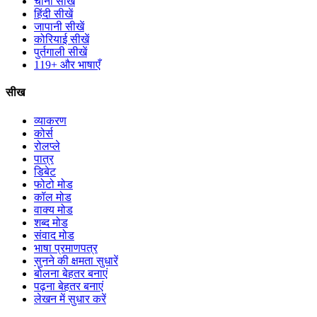
चीनी सीखें
हिंदी सीखें
जापानी सीखें
कोरियाई सीखें
पुर्तगाली सीखें
119+ और भाषाएँ
सीख
व्याकरण
कोर्स
रोलप्ले
पात्र
डिबेट
फोटो मोड
कॉल मोड
वाक्य मोड
शब्द मोड
संवाद मोड
भाषा प्रमाणपत्र
सुनने की क्षमता सुधारें
बोलना बेहतर बनाएं
पढ़ना बेहतर बनाएं
लेखन में सुधार करें