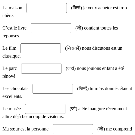
La maison
(जिसे) je veux acheter est trop
chère.
C’est le livre
(जो) contient toutes les
réponses.
Le film
(जिसकी) nous discutons est un
classique.
Le parc
(जहां) nous jouions enfant a été
rénové.
Les chocolats
(जिन्हें) tu m’as donnés étaient
excellents.
Le musée
(जो) a été inauguré récemment
attire déjà beaucoup de visiteurs.
Ma sœur est la personne
(जो) me comprend