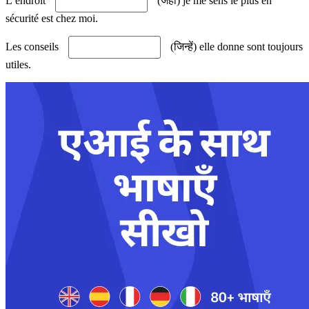
L’endroit
(जहां) je me sens le plus en
sécurité est chez moi.
Les conseils
(जिन्हें) elle donne sont toujours
utiles.