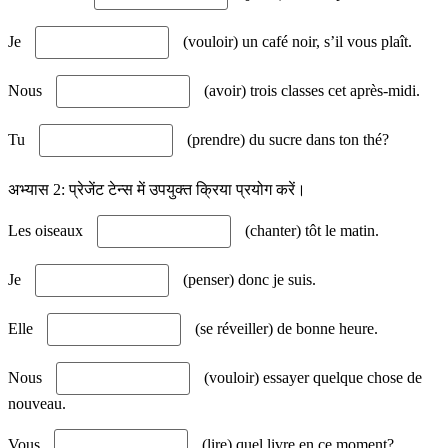
Je
(vouloir) un café noir, s’il vous plaît.
Nous
(avoir) trois classes cet après-midi.
Tu
(prendre) du sucre dans ton thé?
अभ्यास 2: प्रेजेंट टेन्स में उपयुक्त क्रिया प्रयोग करें।
Les oiseaux
(chanter) tôt le matin.
Je
(penser) donc je suis.
Elle
(se réveiller) de bonne heure.
Nous
(vouloir) essayer quelque chose de
nouveau.
Vous
(lire) quel livre en ce moment?