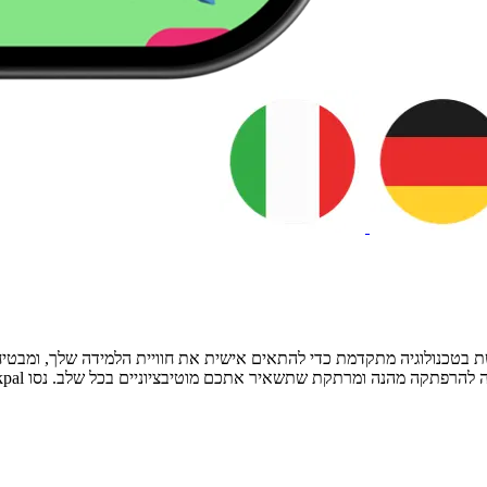
תכם מוטיבציוניים בכל שלב. נסו Talkpal עוד היום והפכו את ההונגרית למיומנות המרגשת הבאה שלכם!