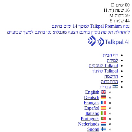
00
ימים
D
16
שעה (ות
H
59
דקות
M
43
שניות
S
נסה Talkpal Premium למשך 14 ימים בחינם
להתחלת תקופת ניסיון בחינם
הצעה מוגבלת:
נסו בחינם למשך שבועיים
דף הבית
למידה
Talkpal לעסקים
Talkpal לחינוך
הרשמה
התחברות
עִברִית
English
Deutsch
Français
Español
Italiano
Português
Nederlands
Suomi