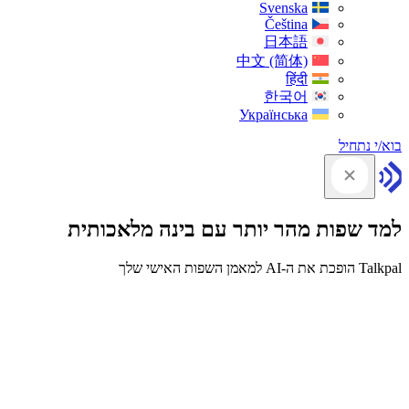
Svenska
Čeština
日本語
中文 (简体)
हिंदी
한국어
Українська
בוא/י נתחיל
למד שפות מהר יותר עם בינה מלאכותית
Talkpal הופכת את ה-AI למאמן השפות האישי שלך