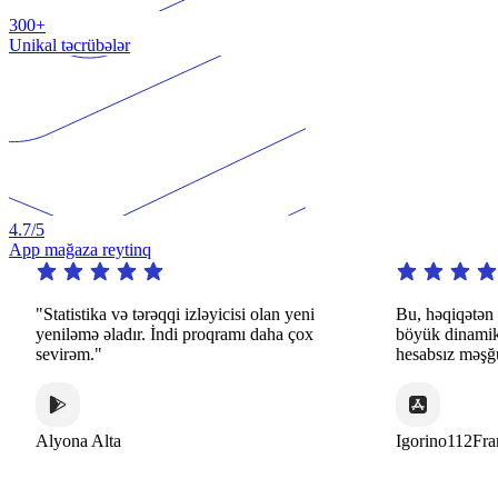
300+
Unikal təcrübələr
4.7
/5
App mağaza reytinq
"Statistika və tərəqqi izləyicisi olan yeni
Bu, həqiqətən də d
yeniləmə əladır. İndi proqramı daha çox
böyük dinamik və m
sevirəm."
hesabsız məşğuliyyə
Alyona Alta
Igorino112France