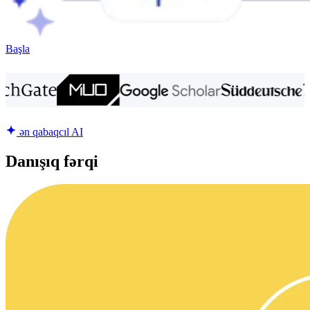
Başla
ən qabaqcıl AI
Danışıq fərqi