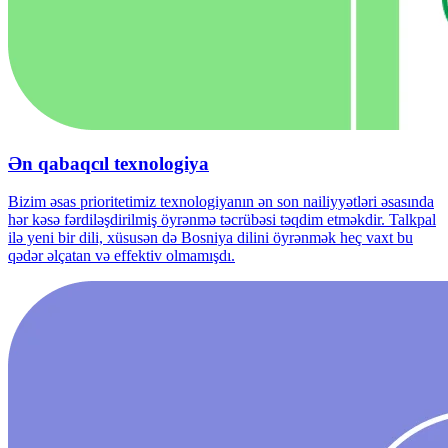
Ən qabaqcıl texnologiya
Bizim əsas prioritetimiz texnologiyanın ən son nailiyyətləri əsasında
hər kəsə fərdiləşdirilmiş öyrənmə təcrübəsi təqdim etməkdir. Talkpal
ilə yeni bir dili, xüsusən də Bosniya dilini öyrənmək heç vaxt bu
qədər əlçatan və effektiv olmamışdı.