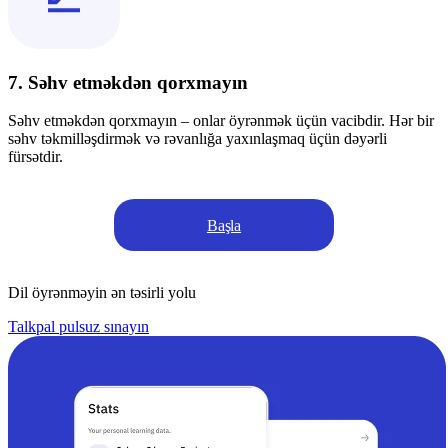
7. Səhv etməkdən qorxmayın
Səhv etməkdən qorxmayın – onlar öyrənmək üçün vacibdir. Hər bir
səhv təkmilləşdirmək və rəvanlığa yaxınlaşmaq üçün dəyərli
fürsətdir.
Başla
Dil öyrənməyin ən təsirli yolu
Talkpal pulsuz sınayın