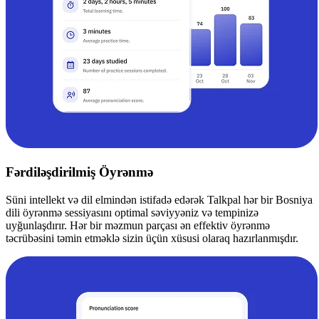
Fərdiləşdirilmiş Öyrənmə
Süni intellekt və dil elmindən istifadə edərək Talkpal hər bir Bosniya
dili öyrənmə sessiyasını optimal səviyyəniz və tempinizə
uyğunlaşdırır. Hər bir məzmun parçası ən effektiv öyrənmə
təcrübəsini təmin etməklə sizin üçün xüsusi olaraq hazırlanmışdır.