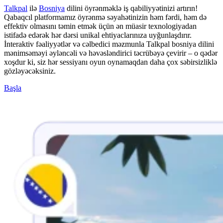
Talkpal
ilə
Bosniya
dilini öyrənməklə iş qabiliyyətinizi artırın!
Qabaqcıl platformamız öyrənmə səyahətinizin həm fərdi, həm də
effektiv olmasını təmin etmək üçün ən müasir texnologiyadan
istifadə edərək hər dərsi unikal ehtiyaclarınıza uyğunlaşdırır.
İnteraktiv fəaliyyətlər və cəlbedici məzmunla Talkpal bosniya dilini
mənimsəməyi əyləncəli və həvəsləndirici təcrübəyə çevirir – o qədər
xoşdur ki, siz hər sessiyanı oyun oynamaqdan daha çox səbirsizliklə
gözləyəcəksiniz.
Başla