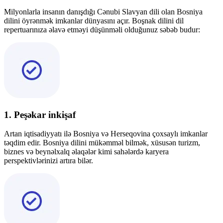
Milyonlarla insanın danışdığı Cənubi Slavyan dili olan Bosniya
dilini öyrənmək imkanlar dünyasını açır. Boşnak dilini dil
repertuarınıza əlavə etməyi düşünməli olduğunuz səbəb budur:
1. Peşəkar inkişaf
Artan iqtisadiyyatı ilə Bosniya və Herseqovina çoxsaylı imkanlar
təqdim edir. Bosniya dilini mükəmməl bilmək, xüsusən turizm,
biznes və beynəlxalq əlaqələr kimi sahələrdə karyera
perspektivlərinizi artıra bilər.