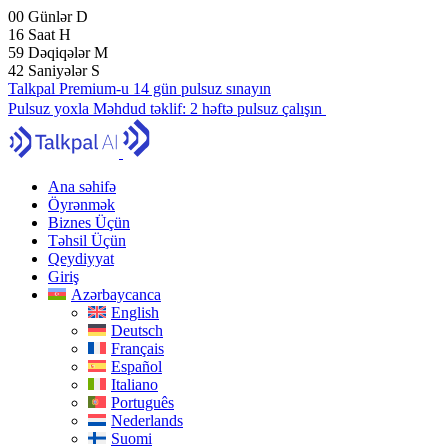
00
Günlər
D
16
Saat
H
59
Dəqiqələr
M
41
Saniyələr
S
Talkpal Premium-u 14 gün pulsuz sınayın
Pulsuz yoxla
Məhdud təklif:
2 həftə pulsuz çalışın
Ana səhifə
Öyrənmək
Biznes Üçün
Təhsil Üçün
Qeydiyyat
Giriş
Azərbaycanca
English
Deutsch
Français
Español
Italiano
Português
Nederlands
Suomi