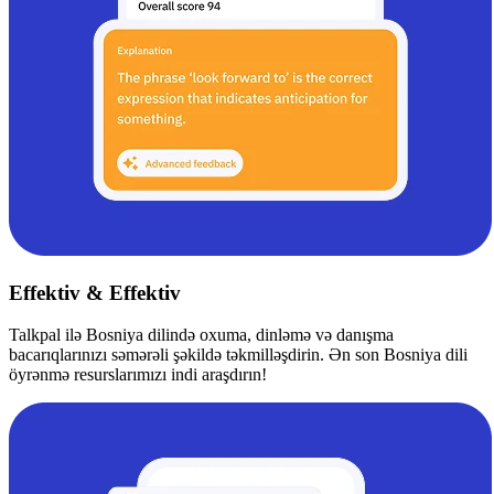
Effektiv & Effektiv
Talkpal ilə Bosniya dilində oxuma, dinləmə və danışma
bacarıqlarınızı səmərəli şəkildə təkmilləşdirin. Ən son Bosniya dili
öyrənmə resurslarımızı indi araşdırın!