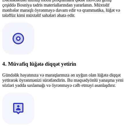
çeşiddə Bosniya tədris materiallarından yararlanın. Müxtəlif
mənbələr maraqlı öyrənməyə davam edir və qrammatika, lüğət və
tələffüz kimi müxtəlif sahələri əhatə edir.
4. Müvafiq lüğətə diqqət yetirin
Gündəlik həyatınıza və maraqlarınıza ən uyğun olan lüğətə diqqət
yetirərək öyrənmənizi sürətləndirin. Bu məqsədyönlü yanaşma yeni
sözləri yadda saxlamağı və öyrənməyə cəlb etməyi asanlaşdırır.