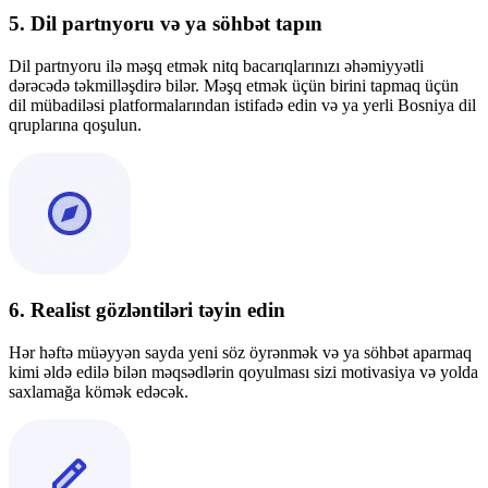
5. Dil partnyoru və ya söhbət tapın
Dil partnyoru ilə məşq etmək nitq bacarıqlarınızı əhəmiyyətli
dərəcədə təkmilləşdirə bilər. Məşq etmək üçün birini tapmaq üçün
dil mübadiləsi platformalarından istifadə edin və ya yerli Bosniya dil
qruplarına qoşulun.
6. Realist gözləntiləri təyin edin
Hər həftə müəyyən sayda yeni söz öyrənmək və ya söhbət aparmaq
kimi əldə edilə bilən məqsədlərin qoyulması sizi motivasiya və yolda
saxlamağa kömək edəcək.