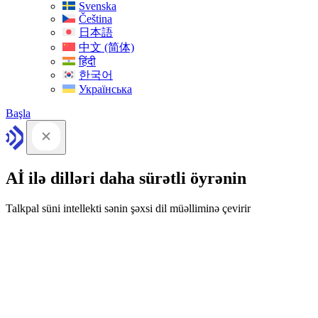
Svenska
Čeština
日本語
中文 (简体)
हिंदी
한국어
Українська
Başla
Aİ ilə dilləri daha sürətli öyrənin
Talkpal süni intellekti sənin şəxsi dil müəlliminə çevirir