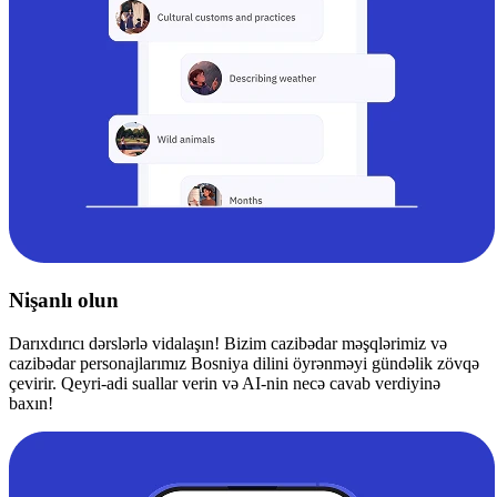
Nişanlı olun
Darıxdırıcı dərslərlə vidalaşın! Bizim cazibədar məşqlərimiz və
cazibədar personajlarımız Bosniya dilini öyrənməyi gündəlik zövqə
çevirir. Qeyri-adi suallar verin və AI-nin necə cavab verdiyinə
baxın!