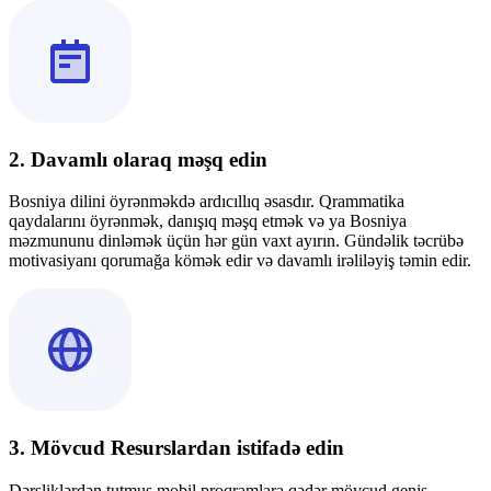
2. Davamlı olaraq məşq edin
Bosniya dilini öyrənməkdə ardıcıllıq əsasdır. Qrammatika
qaydalarını öyrənmək, danışıq məşq etmək və ya Bosniya
məzmununu dinləmək üçün hər gün vaxt ayırın. Gündəlik təcrübə
motivasiyanı qorumağa kömək edir və davamlı irəliləyiş təmin edir.
3. Mövcud Resurslardan istifadə edin
Dərsliklərdən tutmuş mobil proqramlara qədər mövcud geniş