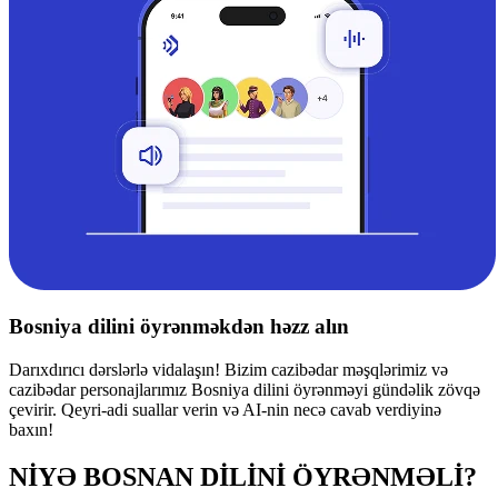
Bosniya dilini öyrənməkdən həzz alın
Darıxdırıcı dərslərlə vidalaşın! Bizim cazibədar məşqlərimiz və
cazibədar personajlarımız Bosniya dilini öyrənməyi gündəlik zövqə
çevirir. Qeyri-adi suallar verin və AI-nin necə cavab verdiyinə
baxın!
NİYƏ BOSNAN DİLİNİ ÖYRƏNMƏLİ?