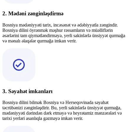
2. Mədəni zənginləşdirmə
Bosniya mədəniyyəti tarix, incəsənət və ədəbiyyatla zəngindir.
Bosniya dilini öyrənmək məşhur rəssamların və müəlliflərin
əsərlərini tam qiymətləndirməyə, yerli sakinlərlə ünsiyyət qurmağa
və mənalı əlaqələr qurmağa imkan verir.
3. Səyahət imkanları
Bosniya dilini bilmək Bosniya və Herseqovinada səyahət
təcrübənizi zənginləşdirir. Bu, yerli sakinlərlə ünsiyyət qurmağa,
mədəniyyəti dərindən dərk etməyə və heyrətamiz mənzərələri və
tarixi yerləri asanlıqla gəzməyə imkan verir.