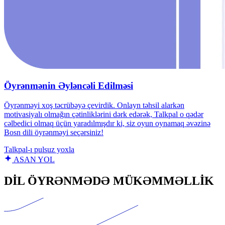
Öyrənmənin Əyləncəli Edilməsi
Öyrənməyi xoş təcrübəyə çevirdik. Onlayn təhsil alarkən
motivasiyalı olmağın çətinliklərini dərk edərək, Talkpal o qədər
cəlbedici olmaq üçün yaradılmışdır ki, siz oyun oynamaq əvəzinə
Bosn dili öyrənməyi seçərsiniz!
Talkpal‑ı pulsuz yoxla
ASAN YOL
DİL ÖYRƏNMƏDƏ MÜKƏMMƏLLİK