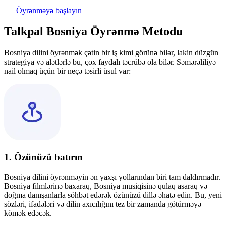
Öyrənməyə başlayın
Talkpal Bosniya Öyrənmə Metodu
Bosniya dilini öyrənmək çətin bir iş kimi görünə bilər, lakin düzgün
strategiya və alətlərlə bu, çox faydalı təcrübə ola bilər. Səmərəliliyə
nail olmaq üçün bir neçə təsirli üsul var:
1. Özünüzü batırın
Bosniya dilini öyrənməyin ən yaxşı yollarından biri tam daldırmadır.
Bosniya filmlərinə baxaraq, Bosniya musiqisinə qulaq asaraq və
doğma danışanlarla söhbət edərək özünüzü dillə əhatə edin. Bu, yeni
sözləri, ifadələri və dilin axıcılığını tez bir zamanda götürməyə
kömək edəcək.