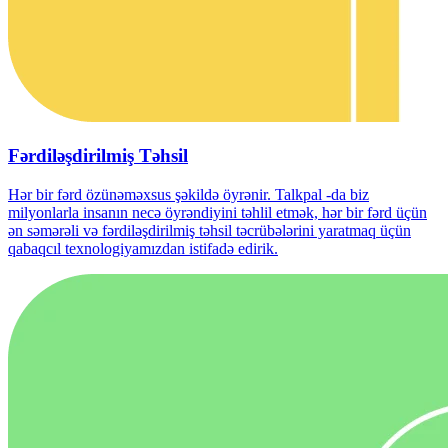
Fərdiləşdirilmiş Təhsil
Hər bir fərd özünəməxsus şəkildə öyrənir. Talkpal -da biz
milyonlarla insanın necə öyrəndiyini təhlil etmək, hər bir fərd üçün
ən səmərəli və fərdiləşdirilmiş təhsil təcrübələrini yaratmaq üçün
qabaqcıl texnologiyamızdan istifadə edirik.